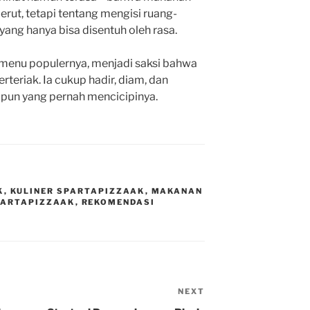
rut, tetapi tentang mengisi ruang-
yang hanya bisa disentuh oleh rasa.
menu populernya, menjadi saksi bahwa
rteriak. Ia cukup hadir, diam, dan
 pun yang pernah mencicipinya.
K
,
KULINER SPARTAPIZZAAK
,
MAKANAN
PARTAPIZZAAK
,
REKOMENDASI
NEXT
Next
Post