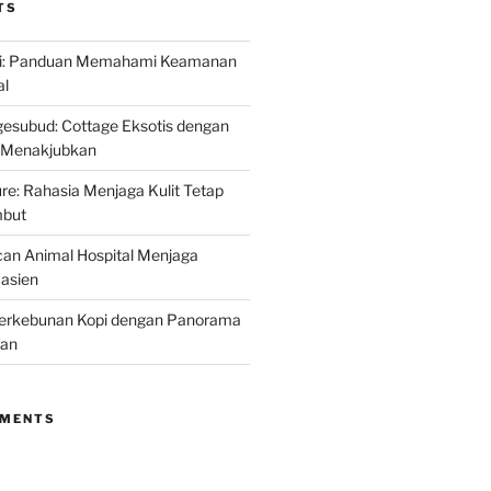
TS
i: Panduan Memahami Keamanan
al
esubud: Cottage Eksotis dengan
Menakjubkan
ure: Rahasia Menjaga Kulit Tetap
mbut
can Animal Hospital Menjaga
asien
erkebunan Kopi dengan Panorama
an
MMENTS