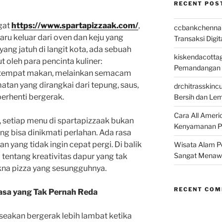
RECENT POS
gat
https://www.spartapizzaak.com/
,
ccbankchenna
ru keluar dari oven dan keju yang
Transaksi Digit
yang jatuh di langit kota, ada sebuah
kiskendacottag
t oleh para pencinta kuliner:
Pemandangan 
r tempat makan, melainkan semacam
atan yang dirangkai dari tepung, saus,
drchitrasskinc
berhenti bergerak.
Bersih dan Le
Cara All Ameri
, setiap menu di spartapizzaak bukan
Kenyamanan P
ang bisa dinikmati perlahan. Ada rasa
an yang tidak ingin cepat pergi. Di balik
Wisata Alam P
Sangat Menaw
a tentang kreativitas dapur yang tak
kna pizza yang sesungguhnya.
RECENT CO
asa yang Tak Pernah Reda
seakan bergerak lebih lambat ketika