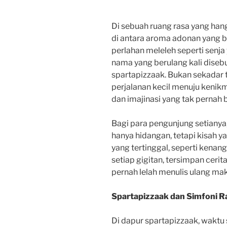
Di sebuah ruang rasa yang han
di antara aroma adonan yang ba
perlahan meleleh seperti senja 
nama yang berulang kali disebu
spartapizzaak. Bukan sekada
perjalanan kecil menuju kenikm
dan imajinasi yang tak pernah 
Bagi para pengunjung setianya
hanya hidangan, tetapi kisah y
yang tertinggal, seperti kenang
setiap gigitan, tersimpan cerit
pernah lelah menulis ulang ma
Spartapizzaak dan Simfoni R
Di dapur spartapizzaak, waktu 