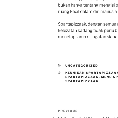
bukan hanya tentang mengisi pe
ruang kecil dalam diri manusia 
Spartapizzaak, dengan semua 
kelezatan kadang tidak perlu be
menetap lama di ingatan siapa
CATEGORIES
UNCATEGORIZED
TAGS
KEUNIKAN SPARTAPIZZAA
SPARTAPIZZAAK
,
MENU S
SPARTAPIZZAAK
Post
Previous
PREVIOUS
Post