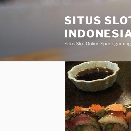
Skip
to
SITUS SL
content
INDONESI
Situs Slot Online Spadegaming