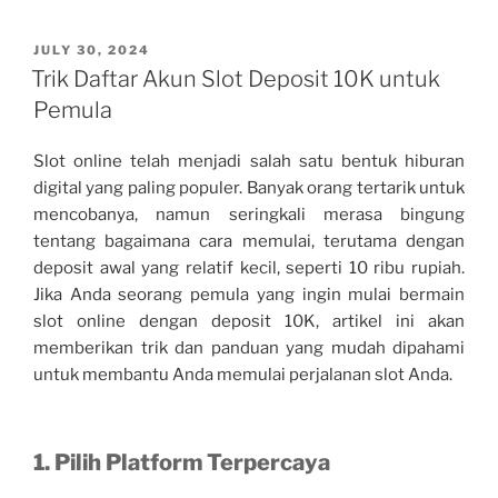
POSTED
JULY 30, 2024
ON
Trik Daftar Akun Slot Deposit 10K untuk
Pemula
Slot online telah menjadi salah satu bentuk hiburan
digital yang paling populer. Banyak orang tertarik untuk
mencobanya, namun seringkali merasa bingung
tentang bagaimana cara memulai, terutama dengan
deposit awal yang relatif kecil, seperti 10 ribu rupiah.
Jika Anda seorang pemula yang ingin mulai bermain
slot online dengan deposit 10K, artikel ini akan
memberikan trik dan panduan yang mudah dipahami
untuk membantu Anda memulai perjalanan slot Anda.
1. Pilih Platform Terpercaya