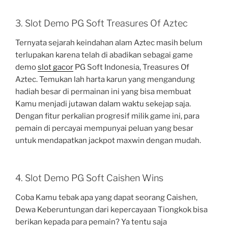
3. Slot Demo PG Soft Treasures Of Aztec
Ternyata sejarah keindahan alam Aztec masih belum
terlupakan karena telah di abadikan sebagai game
demo
slot gacor
PG Soft Indonesia, Treasures Of
Aztec. Temukan lah harta karun yang mengandung
hadiah besar di permainan ini yang bisa membuat
Kamu menjadi jutawan dalam waktu sekejap saja.
Dengan fitur perkalian progresif milik game ini, para
pemain di percayai mempunyai peluan yang besar
untuk mendapatkan jackpot maxwin dengan mudah.
4. Slot Demo PG Soft Caishen Wins
Coba Kamu tebak apa yang dapat seorang Caishen,
Dewa Keberuntungan dari kepercayaan Tiongkok bisa
berikan kepada para pemain? Ya tentu saja