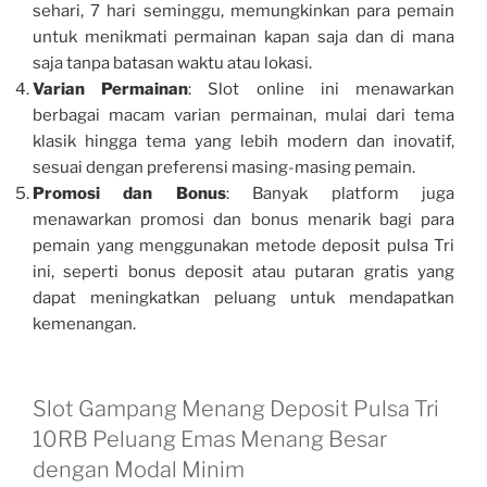
sehari, 7 hari seminggu, memungkinkan para pemain
untuk menikmati permainan kapan saja dan di mana
saja tanpa batasan waktu atau lokasi.
Varian Permainan
: Slot online ini menawarkan
berbagai macam varian permainan, mulai dari tema
klasik hingga tema yang lebih modern dan inovatif,
sesuai dengan preferensi masing-masing pemain.
Promosi dan Bonus
: Banyak platform juga
menawarkan promosi dan bonus menarik bagi para
pemain yang menggunakan metode deposit pulsa Tri
ini, seperti bonus deposit atau putaran gratis yang
dapat meningkatkan peluang untuk mendapatkan
kemenangan.
Slot Gampang Menang Deposit Pulsa Tri
10RB Peluang Emas Menang Besar
dengan Modal Minim