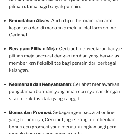
pilihan utama bagi banyak pemain:
Kemudahan Akses
: Anda dapat bermain baccarat
kapan saja dan di mana saja melalui platform online
Ceriabet.
Beragam Pilihan Meja
: Ceriabet menyediakan banyak
pilihan meja baccarat dengan taruhan yang bervariasi,
memberikan fleksibilitas bagi pemain dari berbagai
kalangan.
Keamanan dan Kenyamanan
: Ceriabet menawarkan
pengalaman bermain yang aman dan nyaman dengan
sistem enkripsi data yang canggih.
Bonus dan Promosi
: Sebagai agen baccarat online
yang terpercaya, Ceriabet juga sering memberikan
bonus dan promosi yang menguntungkan bagi para