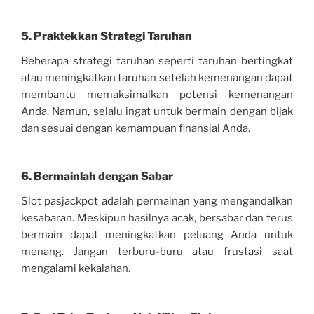
5.
Praktekkan Strategi Taruhan
Beberapa strategi taruhan seperti taruhan bertingkat
atau meningkatkan taruhan setelah kemenangan dapat
membantu memaksimalkan potensi kemenangan
Anda. Namun, selalu ingat untuk bermain dengan bijak
dan sesuai dengan kemampuan finansial Anda.
6.
Bermainlah dengan Sabar
Slot pasjackpot adalah permainan yang mengandalkan
kesabaran. Meskipun hasilnya acak, bersabar dan terus
bermain dapat meningkatkan peluang Anda untuk
menang. Jangan terburu-buru atau frustasi saat
mengalami kekalahan.