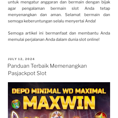
untuk mengatur anggaran dan bermain dengan bijak
agar pengalaman bermain slot Anda tetap
menyenangkan dan aman. Selamat bermain dan
semoga keberuntungan selalu menyertai Anda!
Semoga artikel ini bermanfaat dan membantu Anda
memulai perjalanan Anda dalam dunia slot online!
POSTED
JULY 12, 2024
ON
Panduan Terbaik Memenangkan
Pasjackpot Slot