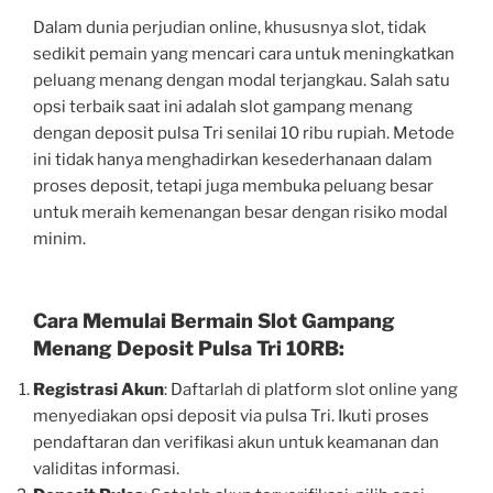
Dalam dunia perjudian online, khususnya slot, tidak
sedikit pemain yang mencari cara untuk meningkatkan
peluang menang dengan modal terjangkau. Salah satu
opsi terbaik saat ini adalah slot gampang menang
dengan deposit pulsa Tri senilai 10 ribu rupiah. Metode
ini tidak hanya menghadirkan kesederhanaan dalam
proses deposit, tetapi juga membuka peluang besar
untuk meraih kemenangan besar dengan risiko modal
minim.
Cara Memulai Bermain Slot Gampang
Menang Deposit Pulsa Tri 10RB:
Registrasi Akun
: Daftarlah di platform slot online yang
menyediakan opsi deposit via pulsa Tri. Ikuti proses
pendaftaran dan verifikasi akun untuk keamanan dan
validitas informasi.