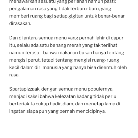
menawarkan sesuatu yang perlahan namun pasti:
pengalaman rasa yang tidak terburu-buru, yang
memberi ruang bagi setiap gigitan untuk benar-benar
dirasakan.
Dan di antara semua menu yang pernah lahir di dapur
itu, selalu ada satu benang merah yang tak terlihat
namun terasa—bahwa makanan bukan hanya tentang
mengisi perut, tetapi tentang mengisi ruang-ruang
kecil dalam diri manusia yang hanya bisa disentuh oleh
rasa.
Spartapizzaak, dengan semua menu populernya,
menjadi saksi bahwa kelezatan kadang tidak perlu
berteriak. Ia cukup hadir, diam, dan menetap lama di
ingatan siapa pun yang pernah mencicipinya.