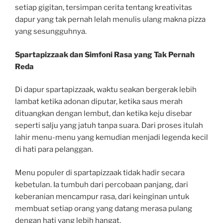
setiap gigitan, tersimpan cerita tentang kreativitas
dapur yang tak pernah lelah menulis ulang makna pizza
yang sesungguhnya.
Spartapizzaak dan Simfoni Rasa yang Tak Pernah
Reda
Di dapur spartapizzaak, waktu seakan bergerak lebih
lambat ketika adonan diputar, ketika saus merah
dituangkan dengan lembut, dan ketika keju disebar
seperti salju yang jatuh tanpa suara. Dari proses itulah
lahir menu-menu yang kemudian menjadi legenda kecil
di hati para pelanggan.
Menu populer di spartapizzaak tidak hadir secara
kebetulan. Ia tumbuh dari percobaan panjang, dari
keberanian mencampur rasa, dari keinginan untuk
membuat setiap orang yang datang merasa pulang
dengan hati yang lebih hangat.