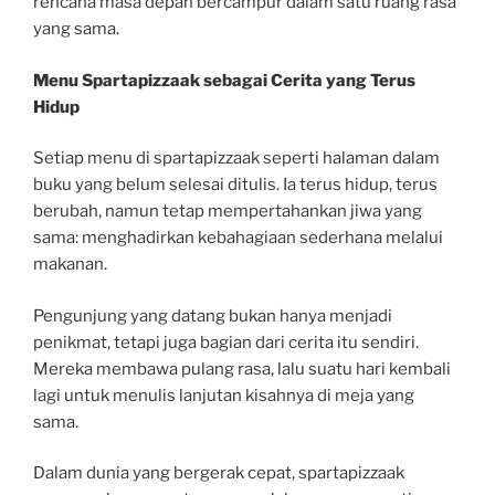
rencana masa depan bercampur dalam satu ruang rasa
yang sama.
Menu Spartapizzaak sebagai Cerita yang Terus
Hidup
Setiap menu di spartapizzaak seperti halaman dalam
buku yang belum selesai ditulis. Ia terus hidup, terus
berubah, namun tetap mempertahankan jiwa yang
sama: menghadirkan kebahagiaan sederhana melalui
makanan.
Pengunjung yang datang bukan hanya menjadi
penikmat, tetapi juga bagian dari cerita itu sendiri.
Mereka membawa pulang rasa, lalu suatu hari kembali
lagi untuk menulis lanjutan kisahnya di meja yang
sama.
Dalam dunia yang bergerak cepat, spartapizzaak