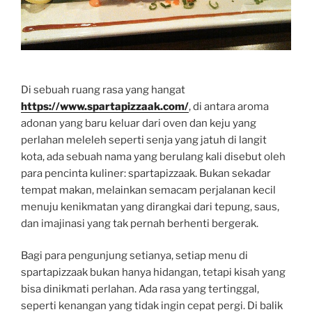
Di sebuah ruang rasa yang hangat
https://www.spartapizzaak.com/
, di antara aroma
adonan yang baru keluar dari oven dan keju yang
perlahan meleleh seperti senja yang jatuh di langit
kota, ada sebuah nama yang berulang kali disebut oleh
para pencinta kuliner: spartapizzaak. Bukan sekadar
tempat makan, melainkan semacam perjalanan kecil
menuju kenikmatan yang dirangkai dari tepung, saus,
dan imajinasi yang tak pernah berhenti bergerak.
Bagi para pengunjung setianya, setiap menu di
spartapizzaak bukan hanya hidangan, tetapi kisah yang
bisa dinikmati perlahan. Ada rasa yang tertinggal,
seperti kenangan yang tidak ingin cepat pergi. Di balik