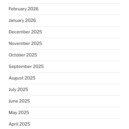
February 2026
January 2026
December 2025
November 2025
October 2025
September 2025
August 2025
July 2025
June 2025
May 2025
April 2025