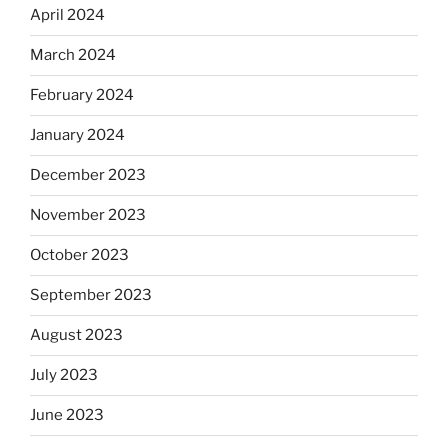
April 2024
March 2024
February 2024
January 2024
December 2023
November 2023
October 2023
September 2023
August 2023
July 2023
June 2023