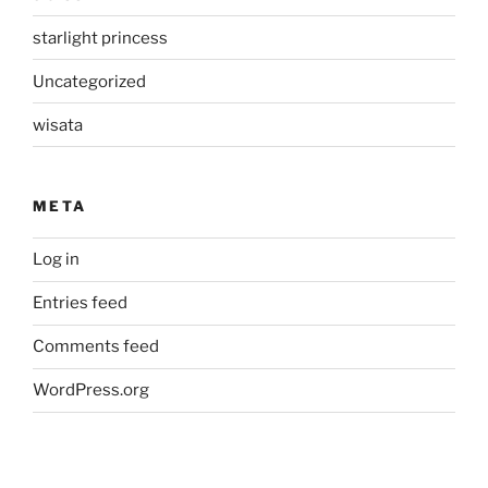
starlight princess
Uncategorized
wisata
META
Log in
Entries feed
Comments feed
WordPress.org