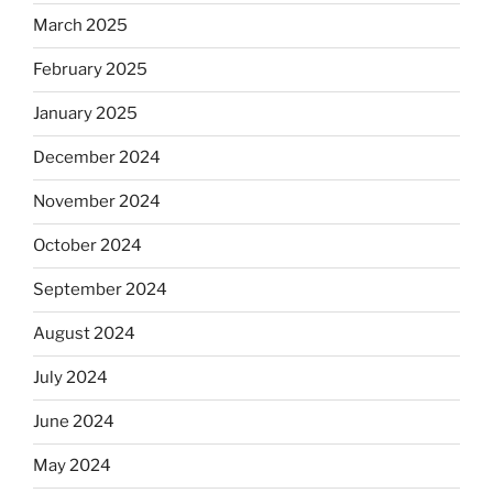
March 2025
February 2025
January 2025
December 2024
November 2024
October 2024
September 2024
August 2024
July 2024
June 2024
May 2024