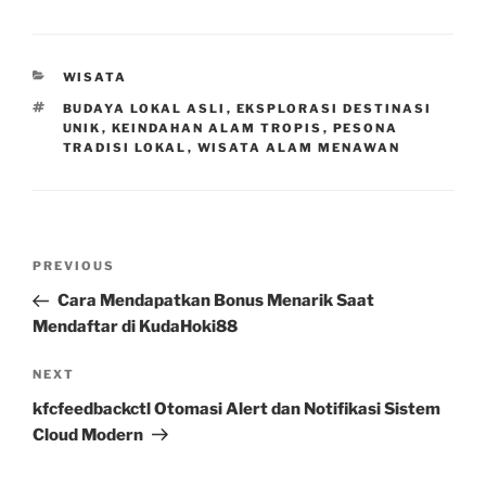
CATEGORIES
WISATA
TAGS
BUDAYA LOKAL ASLI
,
EKSPLORASI DESTINASI
UNIK
,
KEINDAHAN ALAM TROPIS
,
PESONA
TRADISI LOKAL
,
WISATA ALAM MENAWAN
Post
Previous
PREVIOUS
navigation
Post
Cara Mendapatkan Bonus Menarik Saat
Mendaftar di KudaHoki88
Next
NEXT
Post
kfcfeedbackctl Otomasi Alert dan Notifikasi Sistem
Cloud Modern