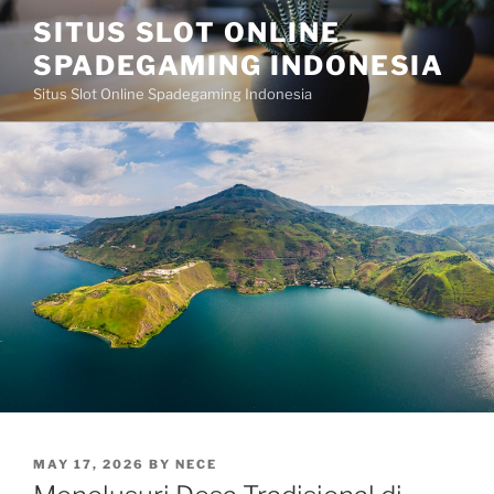
Skip
SITUS SLOT ONLINE
to
SPADEGAMING INDONESIA
content
Situs Slot Online Spadegaming Indonesia
POSTED
MAY 17, 2026
BY
NECE
ON