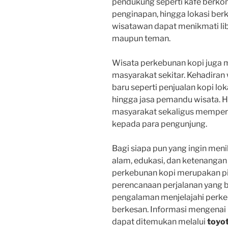
pendukung seperti kafe berkon
penginapan, hingga lokasi berk
wisatawan dapat menikmati li
maupun teman.
Wisata perkebunan kopi juga 
masyarakat sekitar. Kehadira
baru seperti penjualan kopi loka
hingga jasa pemandu wisata. H
masyarakat sekaligus memper
kepada para pengunjung.
Bagi siapa pun yang ingin men
alam, edukasi, dan ketenanga
perkebunan kopi merupakan pi
perencanaan perjalanan yang b
pengalaman menjelajahi perk
berkesan. Informasi mengenai
dapat ditemukan melalui
toyot