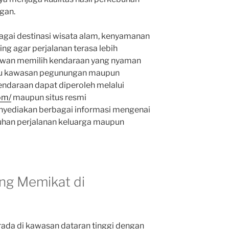
gan.
agai destinasi wisata alam, kenyamanan
ng agar perjalanan terasa lebih
wan memilih kendaraan yang nyaman
au kawasan pegunungan maupun
endaraan dapat diperoleh melalui
om/
maupun situs resmi
yediakan berbagai informasi mengenai
uhan perjalanan keluarga maupun
ng Memikat di
da di kawasan dataran tinggi dengan