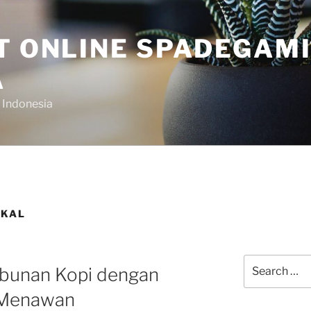
OT ONLINE SPADEGAM
A
 Indonesia
OKAL
Search
bunan Kopi dengan
for:
 Menawan