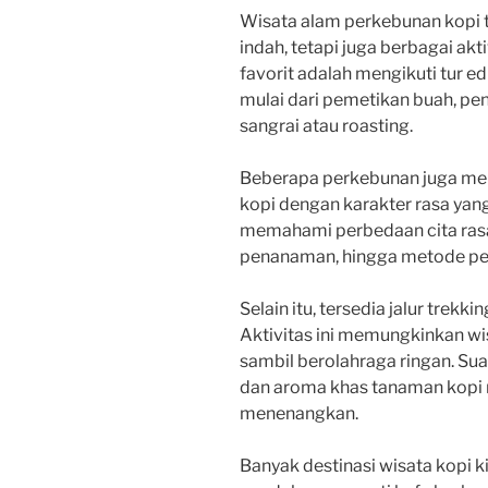
Wisata alam perkebunan kopi
indah, tetapi juga berbagai akt
favorit adalah mengikuti tur 
mulai dari pemetikan buah, pe
sangrai atau roasting.
Beberapa perkebunan juga meny
kopi dengan karakter rasa yan
memahami perbedaan cita rasa 
penanaman, hingga metode pe
Selain itu, tersedia jalur trekk
Aktivitas ini memungkinkan w
sambil berolahraga ringan. Sua
dan aroma khas tanaman kopi
menenangkan.
Banyak destinasi wisata kopi ki