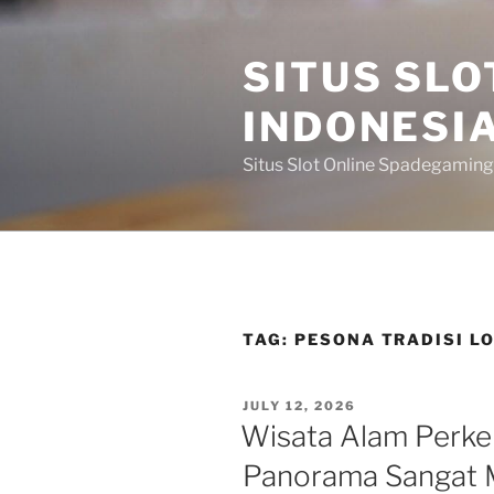
Skip
to
SITUS SL
content
INDONESI
Situs Slot Online Spadegaming
TAG:
PESONA TRADISI L
POSTED
JULY 12, 2026
ON
Wisata Alam Perke
Panorama Sangat