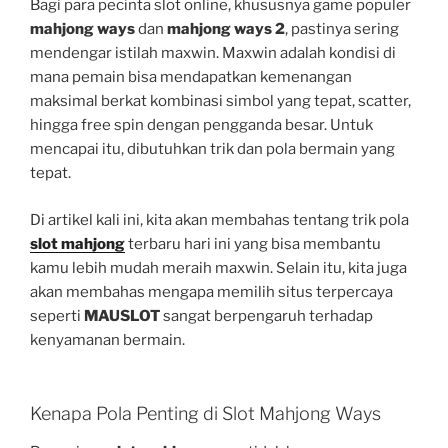
Bagi para pecinta slot online, khususnya game populer
mahjong ways
dan
mahjong ways 2
, pastinya sering
mendengar istilah maxwin. Maxwin adalah kondisi di
mana pemain bisa mendapatkan kemenangan
maksimal berkat kombinasi simbol yang tepat, scatter,
hingga free spin dengan pengganda besar. Untuk
mencapai itu, dibutuhkan trik dan pola bermain yang
tepat.
Di artikel kali ini, kita akan membahas tentang trik pola
slot mahjong
terbaru hari ini yang bisa membantu
kamu lebih mudah meraih maxwin. Selain itu, kita juga
akan membahas mengapa memilih situs terpercaya
seperti
MAUSLOT
sangat berpengaruh terhadap
kenyamanan bermain.
Kenapa Pola Penting di Slot Mahjong Ways