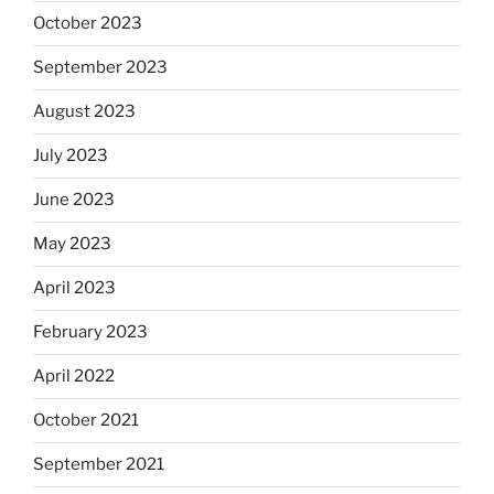
October 2023
September 2023
August 2023
July 2023
June 2023
May 2023
April 2023
February 2023
April 2022
October 2021
September 2021