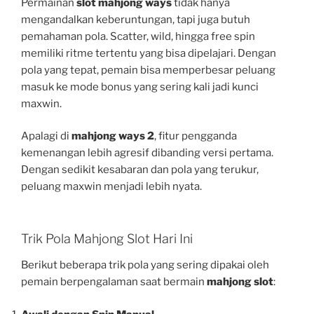
Permainan
slot mahjong ways
tidak hanya
mengandalkan keberuntungan, tapi juga butuh
pemahaman pola. Scatter, wild, hingga free spin
memiliki ritme tertentu yang bisa dipelajari. Dengan
pola yang tepat, pemain bisa memperbesar peluang
masuk ke mode bonus yang sering kali jadi kunci
maxwin.
Apalagi di
mahjong ways 2
, fitur pengganda
kemenangan lebih agresif dibanding versi pertama.
Dengan sedikit kesabaran dan pola yang terukur,
peluang maxwin menjadi lebih nyata.
Trik Pola Mahjong Slot Hari Ini
Berikut beberapa trik pola yang sering dipakai oleh
pemain berpengalaman saat bermain
mahjong slot
: