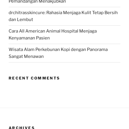
Pemandangan Menakjubkan
drchitrasskincure: Rahasia Menjaga Kulit Tetap Bersih
dan Lembut
Cara All American Animal Hospital Menjaga
Kenyamanan Pasien
Wisata Alam Perkebunan Kopi dengan Panorama
Sangat Menawan
RECENT COMMENTS
ARCHIVES