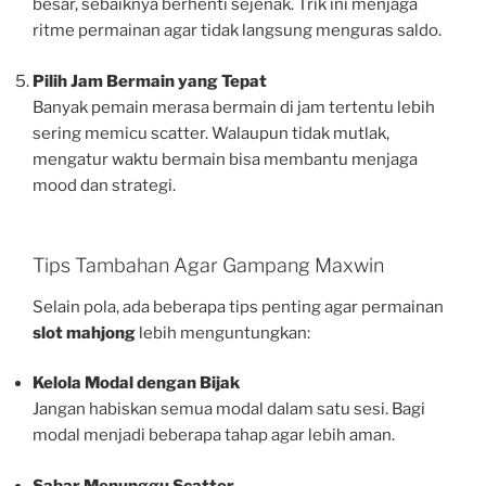
besar, sebaiknya berhenti sejenak. Trik ini menjaga
ritme permainan agar tidak langsung menguras saldo.
Pilih Jam Bermain yang Tepat
Banyak pemain merasa bermain di jam tertentu lebih
sering memicu scatter. Walaupun tidak mutlak,
mengatur waktu bermain bisa membantu menjaga
mood dan strategi.
Tips Tambahan Agar Gampang Maxwin
Selain pola, ada beberapa tips penting agar permainan
slot mahjong
lebih menguntungkan:
Kelola Modal dengan Bijak
Jangan habiskan semua modal dalam satu sesi. Bagi
modal menjadi beberapa tahap agar lebih aman.
Sabar Menunggu Scatter