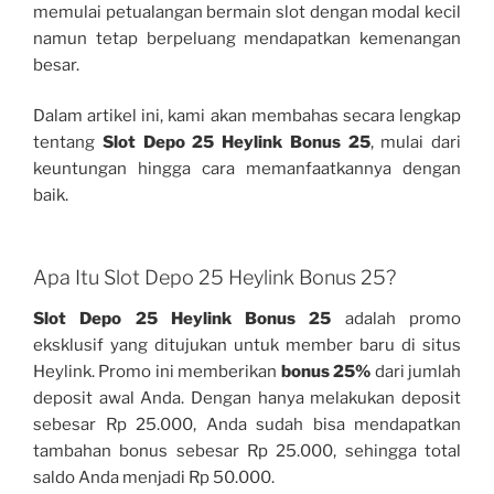
memulai petualangan bermain slot dengan modal kecil
namun tetap berpeluang mendapatkan kemenangan
besar.
Dalam artikel ini, kami akan membahas secara lengkap
tentang
Slot Depo 25 Heylink Bonus 25
, mulai dari
keuntungan hingga cara memanfaatkannya dengan
baik.
Apa Itu Slot Depo 25 Heylink Bonus 25?
Slot Depo 25 Heylink Bonus 25
adalah promo
eksklusif yang ditujukan untuk member baru di situs
Heylink. Promo ini memberikan
bonus 25%
dari jumlah
deposit awal Anda. Dengan hanya melakukan deposit
sebesar Rp 25.000, Anda sudah bisa mendapatkan
tambahan bonus sebesar Rp 25.000, sehingga total
saldo Anda menjadi Rp 50.000.