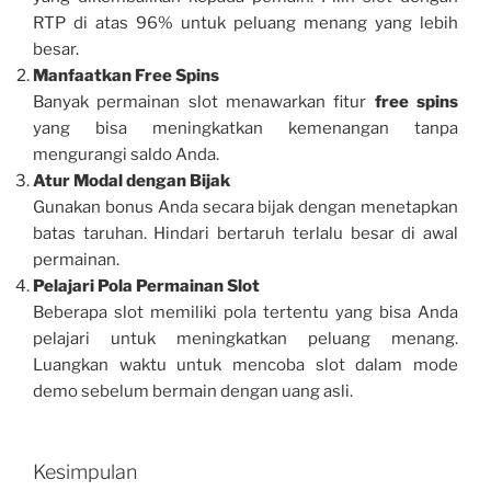
RTP di atas 96% untuk peluang menang yang lebih
besar.
Manfaatkan Free Spins
Banyak permainan slot menawarkan fitur
free spins
yang bisa meningkatkan kemenangan tanpa
mengurangi saldo Anda.
Atur Modal dengan Bijak
Gunakan bonus Anda secara bijak dengan menetapkan
batas taruhan. Hindari bertaruh terlalu besar di awal
permainan.
Pelajari Pola Permainan Slot
Beberapa slot memiliki pola tertentu yang bisa Anda
pelajari untuk meningkatkan peluang menang.
Luangkan waktu untuk mencoba slot dalam mode
demo sebelum bermain dengan uang asli.
Kesimpulan