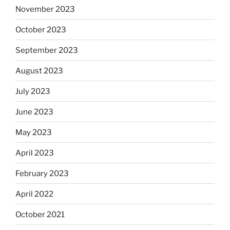
November 2023
October 2023
September 2023
August 2023
July 2023
June 2023
May 2023
April 2023
February 2023
April 2022
October 2021