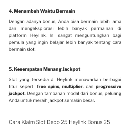
4.
Menambah Waktu Bermain
Dengan adanya bonus, Anda bisa bermain lebih lama
dan mengeksplorasi lebih banyak permainan di
platform Heylink. Ini sangat menguntungkan bagi
pemula yang ingin belajar lebih banyak tentang cara
bermain slot.
5.
Kesempatan Menang Jackpot
Slot yang tersedia di Heylink menawarkan berbagai
fitur seperti
free spins
,
multiplier
, dan
progressive
jackpot
. Dengan tambahan modal dari bonus, peluang
Anda untuk meraih jackpot semakin besar.
Cara Klaim Slot Depo 25 Heylink Bonus 25