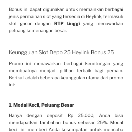
Bonus ini dapat digunakan untuk memainkan berbagai
jenis permainan slot yang tersedia di Heylink, termasuk
slot gacor dengan
RTP tinggi
yang menawarkan
peluang kemenangan besar.
Keunggulan Slot Depo 25 Heylink Bonus 25
Promo ini menawarkan berbagai keuntungan yang
membuatnya menjadi pilihan terbaik bagi pemain.
Berikut adalah beberapa keunggulan utama dari promo
ini:
1.
Modal Kecil, Peluang Besar
Hanya dengan deposit Rp 25.000, Anda bisa
mendapatkan tambahan bonus sebesar 25%. Modal
kecil ini memberi Anda kesempatan untuk mencoba