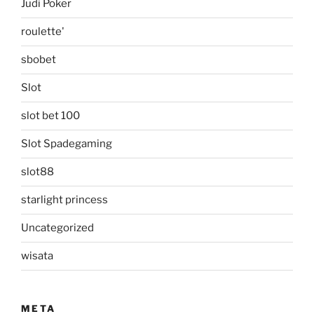
Judi Poker
roulette'
sbobet
Slot
slot bet 100
Slot Spadegaming
slot88
starlight princess
Uncategorized
wisata
META