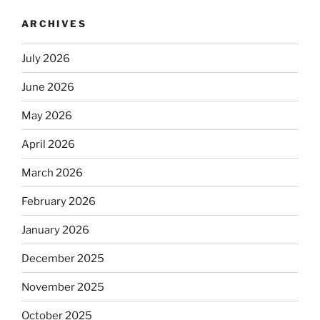
ARCHIVES
July 2026
June 2026
May 2026
April 2026
March 2026
February 2026
January 2026
December 2025
November 2025
October 2025