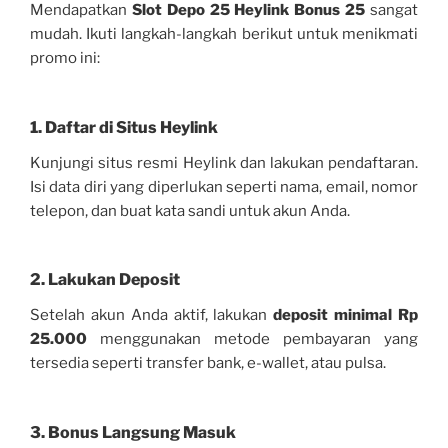
Mendapatkan
Slot Depo 25 Heylink Bonus 25
sangat
mudah. Ikuti langkah-langkah berikut untuk menikmati
promo ini:
1.
Daftar di Situs Heylink
Kunjungi situs resmi Heylink dan lakukan pendaftaran.
Isi data diri yang diperlukan seperti nama, email, nomor
telepon, dan buat kata sandi untuk akun Anda.
2.
Lakukan Deposit
Setelah akun Anda aktif, lakukan
deposit minimal Rp
25.000
menggunakan metode pembayaran yang
tersedia seperti transfer bank, e-wallet, atau pulsa.
3.
Bonus Langsung Masuk