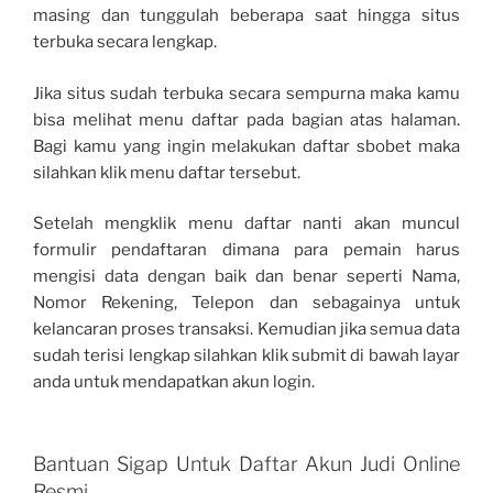
masing dan tunggulah beberapa saat hingga situs
terbuka secara lengkap.
Jika situs sudah terbuka secara sempurna maka kamu
bisa melihat menu daftar pada bagian atas halaman.
Bagi kamu yang ingin melakukan daftar sbobet maka
silahkan klik menu daftar tersebut.
Setelah mengklik menu daftar nanti akan muncul
formulir pendaftaran dimana para pemain harus
mengisi data dengan baik dan benar seperti Nama,
Nomor Rekening, Telepon dan sebagainya untuk
kelancaran proses transaksi. Kemudian jika semua data
sudah terisi lengkap silahkan klik submit di bawah layar
anda untuk mendapatkan akun login.
Bantuan Sigap Untuk Daftar Akun Judi Online
Resmi