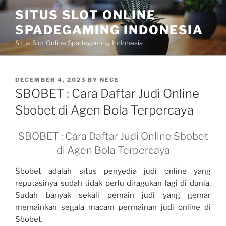
Skip
SITUS SLOT ONLINE
to
SPADEGAMING INDONESIA
content
Situs Slot Online Spadegaming Indonesia
POSTED
DECEMBER 4, 2023
BY
NECE
ON
SBOBET : Cara Daftar Judi Online
Sbobet di Agen Bola Terpercaya
SBOBET : Cara Daftar Judi Online Sbobet
di Agen Bola Terpercaya
Sbobet adalah situs penyedia judi online yang
reputasinya sudah tidak perlu diragukan lagi di dunia.
Sudah banyak sekali pemain judi yang gemar
memainkan segala macam permainan judi online di
Sbobet.