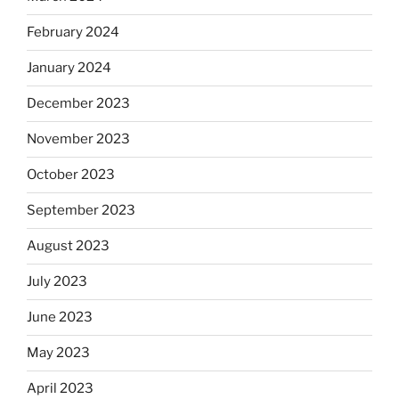
February 2024
January 2024
December 2023
November 2023
October 2023
September 2023
August 2023
July 2023
June 2023
May 2023
April 2023