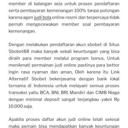
member di kalangan asia untuk proses pendaftaran
serta pembayaran kemenangan 100% tanpa potongan
karena agen
judi bola
online resmi dan terpercaya tidak
pernah mengecewakan member soal pembayaran
kemenangan.
Dengan melakukan pendaftaran akun sbobet di Situs
Sbobet88 maka banyak sekali keuntungan yang bisa
diraih para member melalui program bonus. Untuk
menikmati permainan judi online pastinya para bettor
ingin rasa nyaman dan aman, Oleh karena itu Link
Alternatif Sbobet bekerjasama dengan bank lokal
ternama di Indonesia untuk melayani semua proses
transaksi yaitu BCA, BNI, BRI, Mandiri dan CIMB Niaga
dengan minimal deposit sangat terjangkau yakni Rp
10.000 saja.
Apabila proses daftar akun judi online telah selesai
maka pemain bisa mendapatkan banyak keuntungan