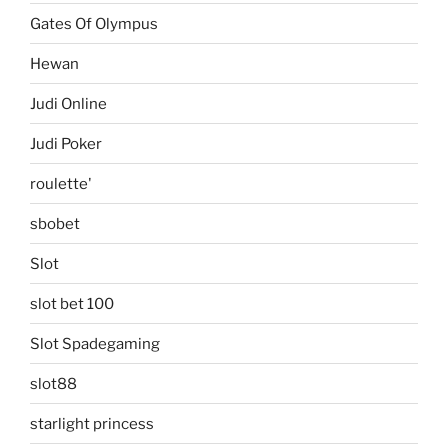
Gates Of Olympus
Hewan
Judi Online
Judi Poker
roulette'
sbobet
Slot
slot bet 100
Slot Spadegaming
slot88
starlight princess