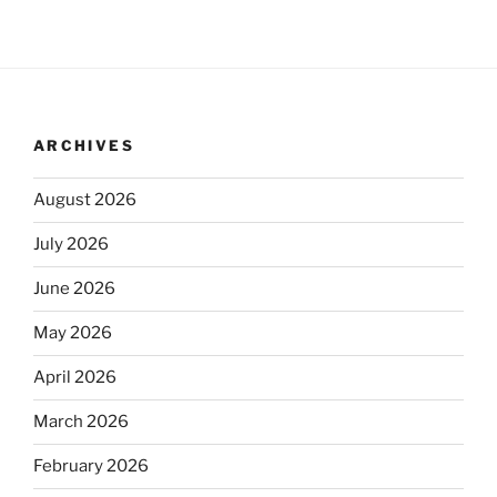
ARCHIVES
August 2026
July 2026
June 2026
May 2026
April 2026
March 2026
February 2026