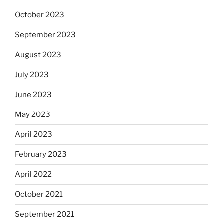
October 2023
September 2023
August 2023
July 2023
June 2023
May 2023
April 2023
February 2023
April 2022
October 2021
September 2021