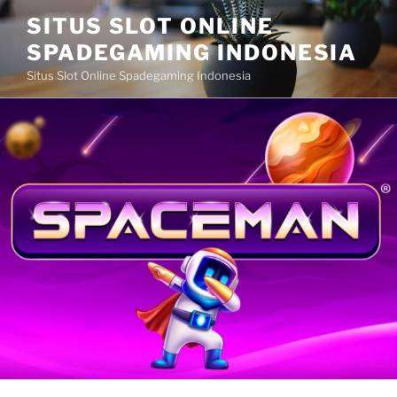
Skip
SITUS SLOT ONLINE
to
SPADEGAMING INDONESIA
content
Situs Slot Online Spadegaming Indonesia