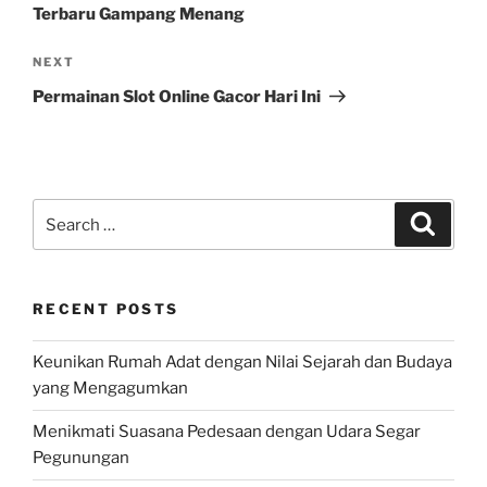
Terbaru Gampang Menang
Next
NEXT
Post
Permainan Slot Online Gacor Hari Ini
Search
Search
for:
RECENT POSTS
Keunikan Rumah Adat dengan Nilai Sejarah dan Budaya
yang Mengagumkan
Menikmati Suasana Pedesaan dengan Udara Segar
Pegunungan