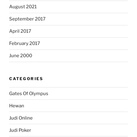
August 2021
September 2017
April 2017
February 2017
June 2000
CATEGORIES
Gates Of Olympus
Hewan
Judi Online
Judi Poker