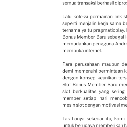
semua transaksi berhasil dipro
Lalu koleksi permainan link 
seperti menjalin kerja sama 
ternama yaitu pragmaticplay. 
Bonus Member Baru sebagai la
memudahkan pengguna Android
membuka internet.
Para perusahaan maupun dev
demi memenuhi permintaan kon
dengan konsep keunikan terse
Slot Bonus Member Baru menc
slot berkualitas yang serin
member setiap hari mencob
mesin slot dengan motivasi m
Tak hanya sekedar itu, kami 
untuk berupaya memberikan 