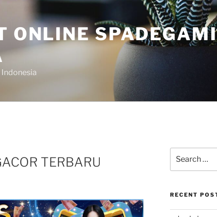
OT ONLINE SPADEGAM
A
 Indonesia
Search
 GACOR TERBARU
for:
RECENT POS