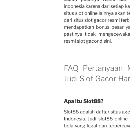
indonesia karena dari setiap k
situs slot online lainnya akan t
dari situs slot gacor resmi terb
mendapatkan bonus besar ya
pastinya tidak mengecewak
resmi slot gacor disini.
FAQ Pertanyaan 
Judi Slot Gacor Hari
Apa itu Slot88?
Slot88 adalah daftar situs agen
Indonesia. Judi slot88 onlin
bola yang legal dan terpercay