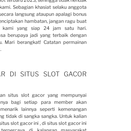
 slot terbaru 2023, sehingga tidak hendak
ami. Sebagian khasiat selaku anggota
secara langsung ataupun apalagi bonus
enciptakan hambatan, jangan ragu buat
 kami yang siap 24 jam satu hari.
asa berupaya jadi yang terbaik dengan
gu. Mari berangkat! Catatan permainan
.
R DI SITUS SLOT GACOR
gan situs slot gacor yang mempunyai
inya bagi setiap para member akan
enarik lainnya seperti kemenangan
g tidak di sangka sangka. Untuk kalian
us slot gacor ini , di situs slot gacor ini
terpercaya di kalangan masyarakat