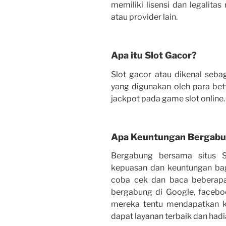
memiliki lisensi dan legalitas
atau provider lain.
Apa itu Slot Gacor?
Slot gacor atau dikenal sebag
yang digunakan oleh para bet
jackpot pada game slot online.
Apa Keuntungan Bergabun
Bergabung bersama situs 
kepuasan dan keuntungan bag
coba cek dan baca beberapa
bergabung di Google, faceboo
mereka tentu mendapatkan k
dapat layanan terbaik dan hadi