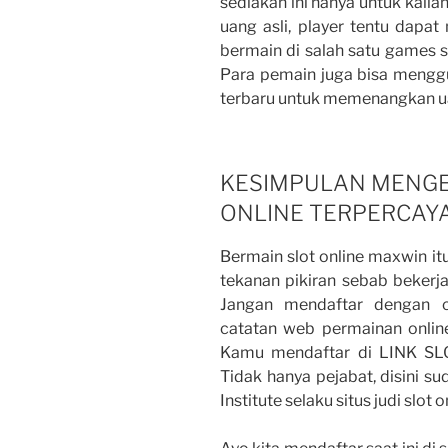
sediakan ini hanya untuk kalia
uang asli, player tentu dap
bermain di salah satu games sl
Para pemain juga bisa meng
terbaru untuk memenangkan ua
KESIMPULAN MENGEN
ONLINE TERPERCAYA
Bermain slot online maxwin i
tekanan pikiran sebab bekerja 
Jangan mendaftar dengan c
catatan web permainan onlin
Kamu mendaftar di LINK SL
Tidak hanya pejabat, disini su
Institute selaku situs judi slot