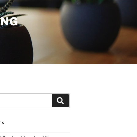
ING
Search
TS