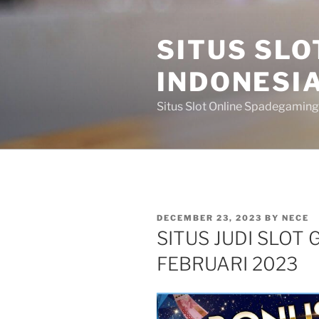
Skip
to
SITUS SL
content
INDONESI
Situs Slot Online Spadegaming
POSTED
DECEMBER 23, 2023
BY
NECE
ON
SITUS JUDI SLOT
FEBRUARI 2023