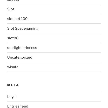
Slot
slot bet 100
Slot Spadegaming
slot88
starlight princess
Uncategorized
wisata
META
Log in
Entries feed