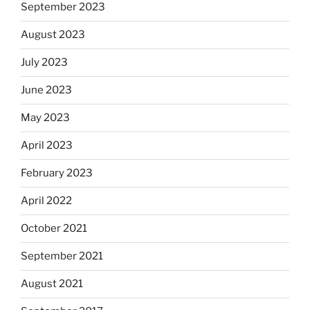
September 2023
August 2023
July 2023
June 2023
May 2023
April 2023
February 2023
April 2022
October 2021
September 2021
August 2021