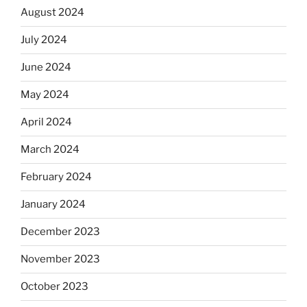
August 2024
July 2024
June 2024
May 2024
April 2024
March 2024
February 2024
January 2024
December 2023
November 2023
October 2023