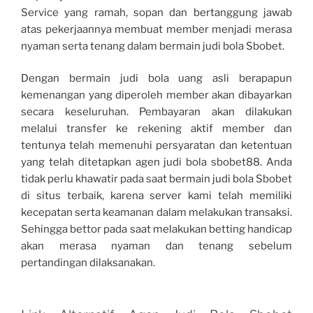
Service yang ramah, sopan dan bertanggung jawab
atas pekerjaannya membuat member menjadi merasa
nyaman serta tenang dalam bermain judi bola Sbobet.
Dengan bermain judi bola uang asli berapapun
kemenangan yang diperoleh member akan dibayarkan
secara keseluruhan. Pembayaran akan dilakukan
melalui transfer ke rekening aktif member dan
tentunya telah memenuhi persyaratan dan ketentuan
yang telah ditetapkan agen judi bola sbobet88. Anda
tidak perlu khawatir pada saat bermain judi bola Sbobet
di situs terbaik, karena server kami telah memiliki
kecepatan serta keamanan dalam melakukan transaksi.
Sehingga bettor pada saat melakukan betting handicap
akan merasa nyaman dan tenang sebelum
pertandingan dilaksanakan.