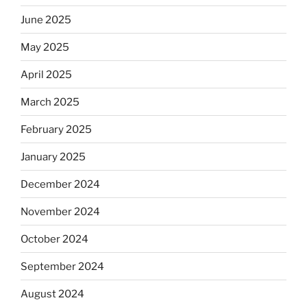
June 2025
May 2025
April 2025
March 2025
February 2025
January 2025
December 2024
November 2024
October 2024
September 2024
August 2024