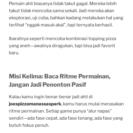
Pemain ahli biasanya tidak takut gagal. Mereka lebih
takut tidak mencoba sama sekali. Jadi mereka akan
eksplorasi, uji coba, bahkan kadang melakukan hal yang
terlihat “nggak masuk akal”, tapi ternyata berhasil.
Ibaratnya seperti mencoba kombinasi topping pizza
yang aneh—awalnya diragukan, tapi bisa jadi favorit
baru.
Misi Kelima: Baca Ritme Permainan,
Jangan Jadi Penonton Pasif
Kalau kamu ingin benar-benar jadi ahli di
joespizzamanassaspark
, kamu harus mulai merasakan
ritme permainan. Setiap game punya “alur napas”
sendiri—ada fase cepat, ada fase tenang, ada fase yang
butuh fokus penuh.