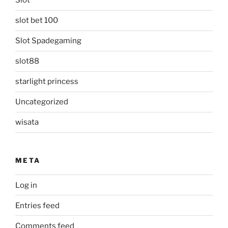
Slot
slot bet 100
Slot Spadegaming
slot88
starlight princess
Uncategorized
wisata
META
Log in
Entries feed
Comments feed