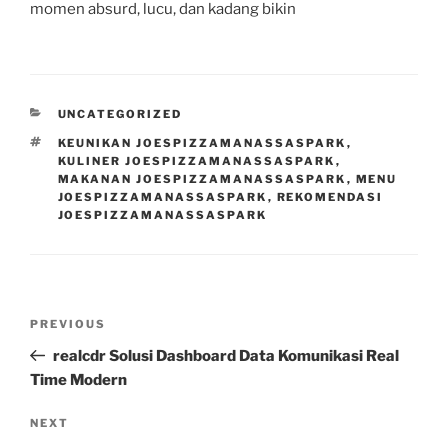
momen absurd, lucu, dan kadang bikin
CATEGORIES
UNCATEGORIZED
TAGS
KEUNIKAN JOESPIZZAMANASSASPARK
,
KULINER JOESPIZZAMANASSASPARK
,
MAKANAN JOESPIZZAMANASSASPARK
,
MENU
JOESPIZZAMANASSASPARK
,
REKOMENDASI
JOESPIZZAMANASSASPARK
Post
Previous
PREVIOUS
navigation
Post
realcdr Solusi Dashboard Data Komunikasi Real
Time Modern
Next
NEXT