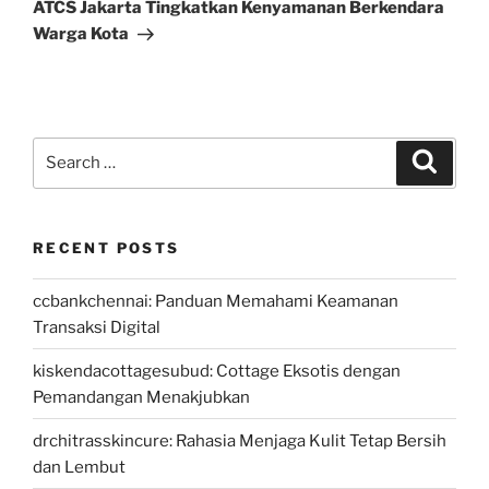
Post
ATCS Jakarta Tingkatkan Kenyamanan Berkendara
Warga Kota
Search
Search
for:
RECENT POSTS
ccbankchennai: Panduan Memahami Keamanan
Transaksi Digital
kiskendacottagesubud: Cottage Eksotis dengan
Pemandangan Menakjubkan
drchitrasskincure: Rahasia Menjaga Kulit Tetap Bersih
dan Lembut