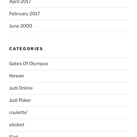
April 2017
February 2017
June 2000
CATEGORIES
Gates Of Olympus
Hewan
Judi Online
Judi Poker
roulette'
sbobet