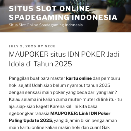
Skip
SITUS SLOT ONLINE
to
SPADEGAMING INDONESIA
content
Situs Slot Online Spadegaming Indonesia
POSTED
JULY 2, 2025
BY
NECE
ON
MAUPOKER situs IDN POKER Jadi
Idola di Tahun 2025
Panggilan buat para master
kartu online
dan pemburu
hoki sejati! Udah siap belum nyambut tahun 2025
dengan sensasi main poker yang beda dari yang lain?
Kalau selama ini kalian cuma muter-muter di link itu-itu
aja, siap-siap kaget! Karena kali ini kita bakal
ngebongkar rahasia
MAUPOKER: Link IDN Poker
Paling Update 2025
, yang dijamin bikin pengalaman
main kartu online kalian makin hoki dan cuan! Gak