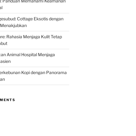
i: Panduan Memahami Keamanan
al
esubud: Cottage Eksotis dengan
Menakjubkan
ure: Rahasia Menjaga Kulit Tetap
mbut
can Animal Hospital Menjaga
asien
erkebunan Kopi dengan Panorama
an
MMENTS