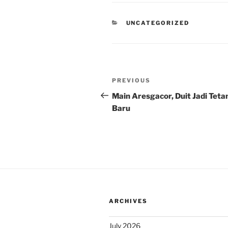
CATEGORIES
UNCATEGORIZED
Post
Previous
PREVIOUS
navigation
Post
Main Aresgacor, Duit Jadi Tet
Baru
ARCHIVES
July 2026