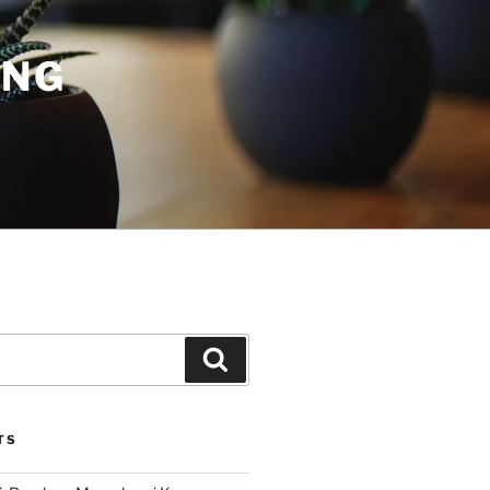
ING
Search
TS