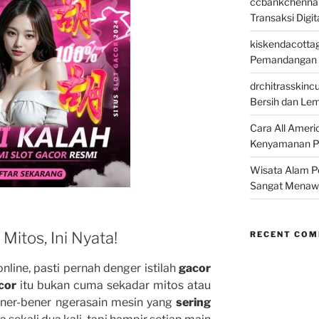
ccbankchenna
Transaksi Digit
kiskendacottag
Pemandangan 
drchitrasskinc
Bersih dan Le
Cara All Ameri
Kenyamanan P
Wisata Alam P
Sangat Menaw
itos, Ini Nyata!
RECENT CO
online, pasti pernah denger istilah
gacor
cor
itu bukan cuma sekadar mitos atau
 bener-bener ngerasain mesin yang
sering