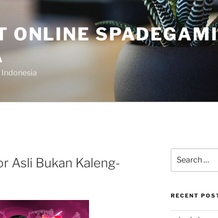
OT ONLINE SPADEGAM
A
 Indonesia
Search
 Asli Bukan Kaleng-
for:
RECENT POS