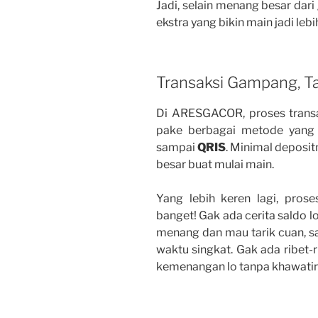
Jadi, selain menang besar dari
ekstra yang bikin main jadi le
Transaksi Gampang, Ta
Di ARESGACOR, proses transa
pake berbagai metode yang 
sampai
QRIS
. Minimal deposit
besar buat mulai main.
Yang lebih keren lagi, pros
banget! Gak ada cerita saldo lo
menang dan mau tarik cuan, s
waktu singkat. Gak ada ribet-ri
kemenangan lo tanpa khawatir