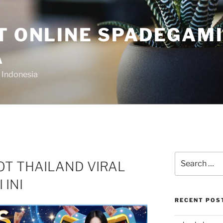
OT ONLINE SPADEGAM
A
 Indonesia
Search
OT THAILAND VIRAL
for:
 INI
RECENT POS