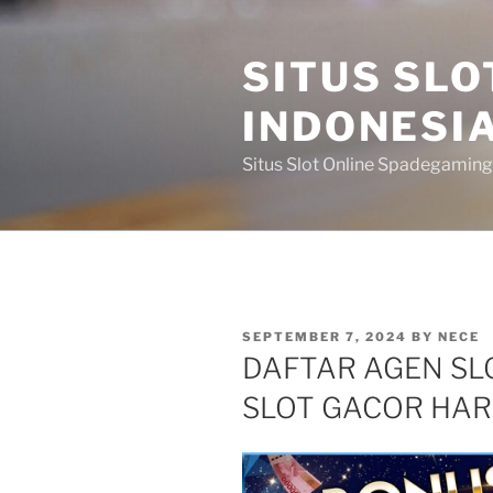
Skip
to
SITUS SL
content
INDONESI
Situs Slot Online Spadegaming
POSTED
SEPTEMBER 7, 2024
BY
NECE
ON
DAFTAR AGEN SL
SLOT GACOR HARI