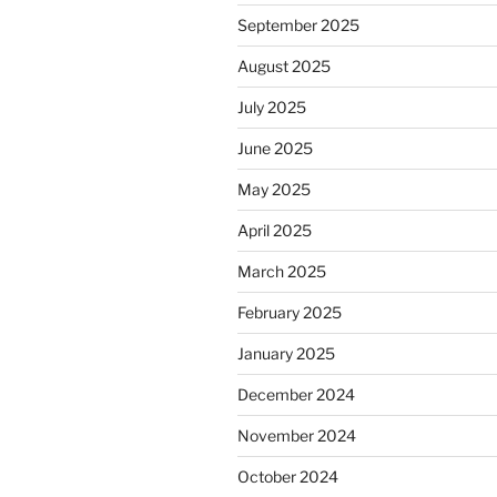
September 2025
August 2025
July 2025
June 2025
May 2025
April 2025
March 2025
February 2025
January 2025
December 2024
November 2024
October 2024