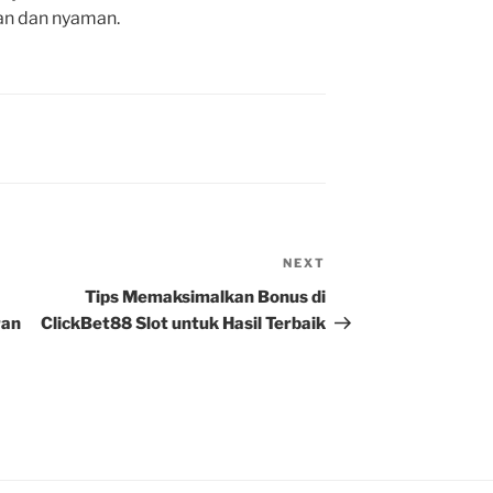
an dan nyaman.
NEXT
Next
Post
Tips Memaksimalkan Bonus di
ran
ClickBet88 Slot untuk Hasil Terbaik