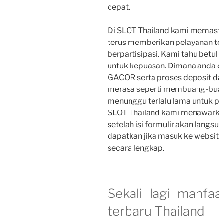
cepat.
Di SLOT Thailand kami memast
terus memberikan pelayanan t
berpartisipasi. Kami tahu betu
untuk kepuasan. Dimana anda 
GACOR serta proses deposit da
merasa seperti membuang-bu
menunggu terlalu lama untuk p
SLOT Thailand kami menawarka
setelah isi formulir akan langs
dapatkan jika masuk ke websit
secara lengkap.
Sekali lagi manfa
terbaru Thailand