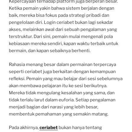
Kepercayaan terhadap platform juga berperan besar.
Ketika pemain yakin bahwa sistem berjalan dengan
baik, mereka bisa fokus pada strategi pribadi dan
pengelolaan diri. Login ceriabet bukan lagi sekadar
akses, melainkan awal dari sebuah pengalaman yang
terstruktur. Dari sini, pemain mulai mengenali pola
kebiasaan mereka sendiri, kapan waktu terbaik untuk
bermain, dan kapan sebaiknya berhenti.
Rahasia menang besar dalam permainan terpercaya
seperti ceriabet juga berkaitan dengan kemampuan
refleksi. Pemain yang mau belajar dari sesi sebelumnya
akan membawa pelajaran itu ke sesi berikutnya.
Mereka tidak mengulang kesalahan yang sama, dan
tidak terlalu larut dalam euforia. Setiap pengalaman
menjadi bagian dari narasi yang lebih besar,
membentuk pemahaman yang semakin matang.
Pada akhirnya,
ceriabet
bukan hanya tentang