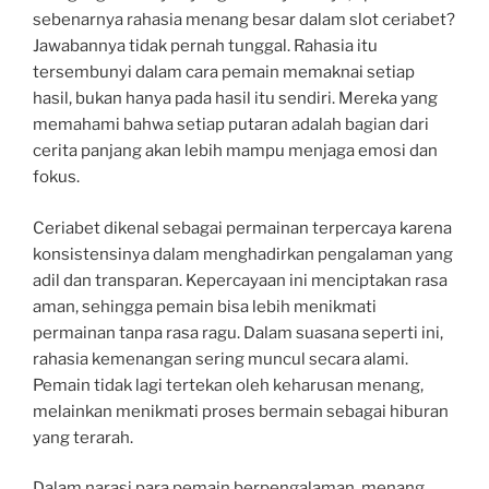
sebenarnya rahasia menang besar dalam slot ceriabet?
Jawabannya tidak pernah tunggal. Rahasia itu
tersembunyi dalam cara pemain memaknai setiap
hasil, bukan hanya pada hasil itu sendiri. Mereka yang
memahami bahwa setiap putaran adalah bagian dari
cerita panjang akan lebih mampu menjaga emosi dan
fokus.
Ceriabet dikenal sebagai permainan terpercaya karena
konsistensinya dalam menghadirkan pengalaman yang
adil dan transparan. Kepercayaan ini menciptakan rasa
aman, sehingga pemain bisa lebih menikmati
permainan tanpa rasa ragu. Dalam suasana seperti ini,
rahasia kemenangan sering muncul secara alami.
Pemain tidak lagi tertekan oleh keharusan menang,
melainkan menikmati proses bermain sebagai hiburan
yang terarah.
Dalam narasi para pemain berpengalaman, menang