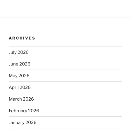
ARCHIVES
July 2026
June 2026
May 2026
April 2026
March 2026
February 2026
January 2026