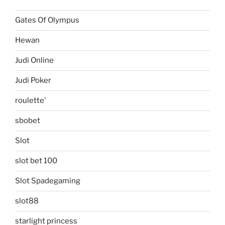
Gates Of Olympus
Hewan
Judi Online
Judi Poker
roulette'
sbobet
Slot
slot bet 100
Slot Spadegaming
slot88
starlight princess