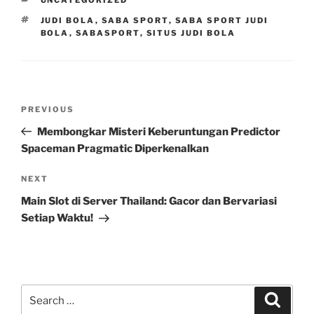
TAGS
JUDI BOLA
,
SABA SPORT
,
SABA SPORT JUDI
BOLA
,
SABASPORT
,
SITUS JUDI BOLA
Post
Previous
PREVIOUS
navigation
Post
Membongkar Misteri Keberuntungan Predictor
Spaceman Pragmatic Diperkenalkan
Next
NEXT
Post
Main Slot di Server Thailand: Gacor dan Bervariasi
Setiap Waktu!
Search
Search
for: