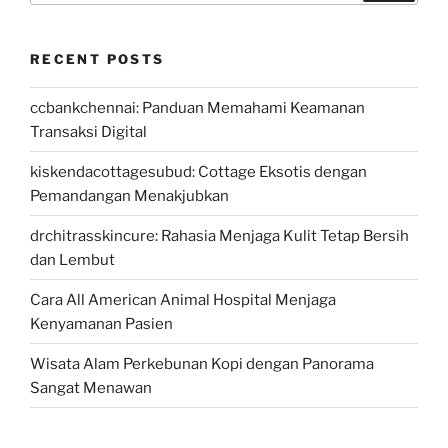
RECENT POSTS
ccbankchennai: Panduan Memahami Keamanan
Transaksi Digital
kiskendacottagesubud: Cottage Eksotis dengan
Pemandangan Menakjubkan
drchitrasskincure: Rahasia Menjaga Kulit Tetap Bersih
dan Lembut
Cara All American Animal Hospital Menjaga
Kenyamanan Pasien
Wisata Alam Perkebunan Kopi dengan Panorama
Sangat Menawan