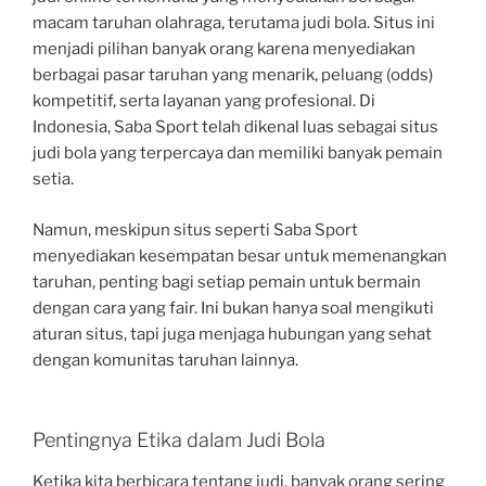
macam taruhan olahraga, terutama judi bola. Situs ini
menjadi pilihan banyak orang karena menyediakan
berbagai pasar taruhan yang menarik, peluang (odds)
kompetitif, serta layanan yang profesional. Di
Indonesia, Saba Sport telah dikenal luas sebagai situs
judi bola yang terpercaya dan memiliki banyak pemain
setia.
Namun, meskipun situs seperti Saba Sport
menyediakan kesempatan besar untuk memenangkan
taruhan, penting bagi setiap pemain untuk bermain
dengan cara yang fair. Ini bukan hanya soal mengikuti
aturan situs, tapi juga menjaga hubungan yang sehat
dengan komunitas taruhan lainnya.
Pentingnya Etika dalam Judi Bola
Ketika kita berbicara tentang judi, banyak orang sering