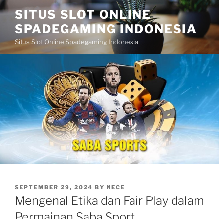
Skip
SITUS SLOT ONLINE
to
SPADEGAMING INDONESIA
content
Situs Slot Online Spadegaming Indonesia
POSTED
SEPTEMBER 29, 2024
BY
NECE
ON
Mengenal Etika dan Fair Play dalam
Permainan Saba Sport