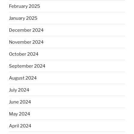
February 2025
January 2025
December 2024
November 2024
October 2024
September 2024
August 2024
July 2024
June 2024
May 2024
April 2024