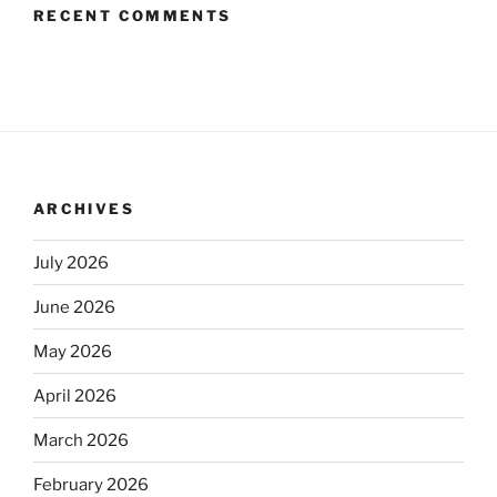
RECENT COMMENTS
ARCHIVES
July 2026
June 2026
May 2026
April 2026
March 2026
February 2026