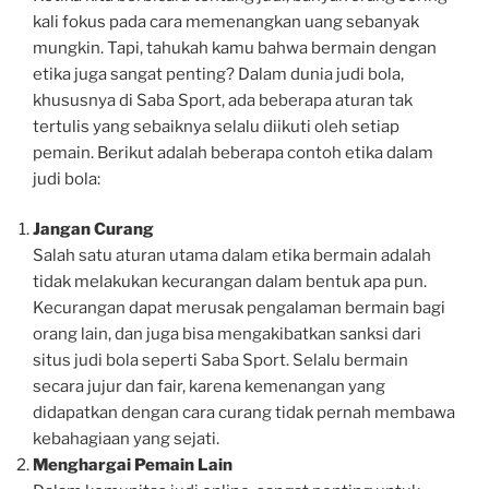
kali fokus pada cara memenangkan uang sebanyak
mungkin. Tapi, tahukah kamu bahwa bermain dengan
etika juga sangat penting? Dalam dunia judi bola,
khususnya di Saba Sport, ada beberapa aturan tak
tertulis yang sebaiknya selalu diikuti oleh setiap
pemain. Berikut adalah beberapa contoh etika dalam
judi bola:
Jangan Curang
Salah satu aturan utama dalam etika bermain adalah
tidak melakukan kecurangan dalam bentuk apa pun.
Kecurangan dapat merusak pengalaman bermain bagi
orang lain, dan juga bisa mengakibatkan sanksi dari
situs judi bola seperti Saba Sport. Selalu bermain
secara jujur dan fair, karena kemenangan yang
didapatkan dengan cara curang tidak pernah membawa
kebahagiaan yang sejati.
Menghargai Pemain Lain