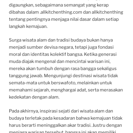
digaungkan, sebagaimana semangat yang kerap
dibahas dalam .allkitchenthing.com dan allkitchenthing
tentang pentingnya menjaga nilai dasar dalam setiap
langkah kemajuan.
Surga wisata alam dan tradisi budaya bukan hanya
menjadi sumber devisa negara, tetapi juga fondasi
moral dan identitas kolektif bangsa. Ketika generasi
muda diajak mengenal dan mencintai warisan ini,
mereka akan tumbuh dengan rasa bangga sekaligus
tanggung jawab. Mengunjungi destinasi wisata tidak
semata-mata untuk berswafoto, melainkan untuk
memahami sejarah, menghargai adat, serta merasakan
kedekatan dengan alam.
Pada akhirnya, inspirasi sejati dari wisata alam dan
budaya terletak pada kesadaran bahwa kemajuan tidak
harus berarti meninggalkan akar tradisi. Justru dengan
menjaga warisan tersebut, bangsa ini akan memiliki