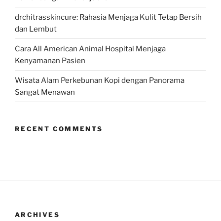
drchitrasskincure: Rahasia Menjaga Kulit Tetap Bersih
dan Lembut
Cara All American Animal Hospital Menjaga
Kenyamanan Pasien
Wisata Alam Perkebunan Kopi dengan Panorama
Sangat Menawan
RECENT COMMENTS
ARCHIVES