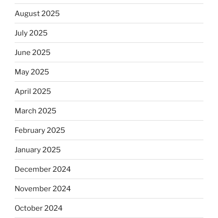
August 2025
July 2025
June 2025
May 2025
April 2025
March 2025
February 2025
January 2025
December 2024
November 2024
October 2024