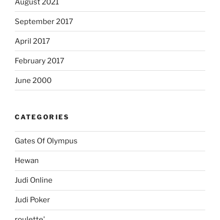
August 2021
September 2017
April 2017
February 2017
June 2000
CATEGORIES
Gates Of Olympus
Hewan
Judi Online
Judi Poker
roulette'