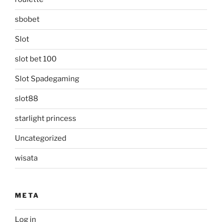
sbobet
Slot
slot bet 100
Slot Spadegaming
slot88
starlight princess
Uncategorized
wisata
META
Log in