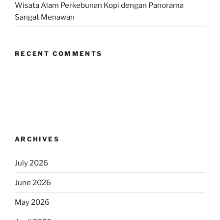
Wisata Alam Perkebunan Kopi dengan Panorama
Sangat Menawan
RECENT COMMENTS
ARCHIVES
July 2026
June 2026
May 2026