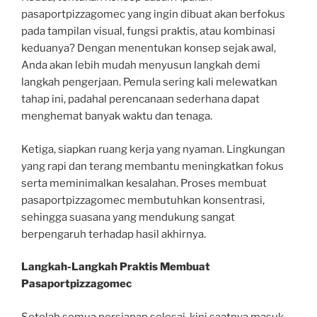
pasaportpizzagomec yang ingin dibuat akan berfokus
pada tampilan visual, fungsi praktis, atau kombinasi
keduanya? Dengan menentukan konsep sejak awal,
Anda akan lebih mudah menyusun langkah demi
langkah pengerjaan. Pemula sering kali melewatkan
tahap ini, padahal perencanaan sederhana dapat
menghemat banyak waktu dan tenaga.
Ketiga, siapkan ruang kerja yang nyaman. Lingkungan
yang rapi dan terang membantu meningkatkan fokus
serta meminimalkan kesalahan. Proses membuat
pasaportpizzagomec membutuhkan konsentrasi,
sehingga suasana yang mendukung sangat
berpengaruh terhadap hasil akhirnya.
Langkah-Langkah Praktis Membuat
Pasaportpizzagomec
Setelah semua persiapan selesai, kini saatnya masuk