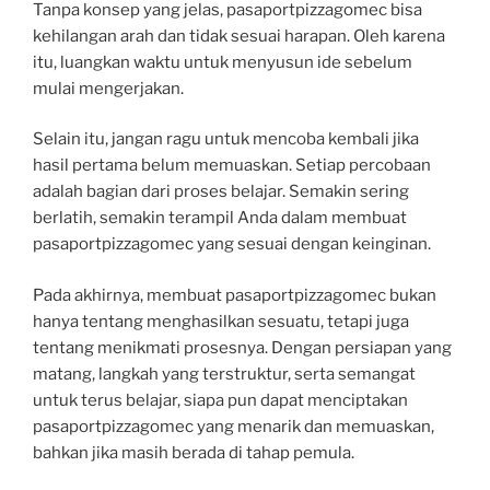
Tanpa konsep yang jelas, pasaportpizzagomec bisa
kehilangan arah dan tidak sesuai harapan. Oleh karena
itu, luangkan waktu untuk menyusun ide sebelum
mulai mengerjakan.
Selain itu, jangan ragu untuk mencoba kembali jika
hasil pertama belum memuaskan. Setiap percobaan
adalah bagian dari proses belajar. Semakin sering
berlatih, semakin terampil Anda dalam membuat
pasaportpizzagomec yang sesuai dengan keinginan.
Pada akhirnya, membuat pasaportpizzagomec bukan
hanya tentang menghasilkan sesuatu, tetapi juga
tentang menikmati prosesnya. Dengan persiapan yang
matang, langkah yang terstruktur, serta semangat
untuk terus belajar, siapa pun dapat menciptakan
pasaportpizzagomec yang menarik dan memuaskan,
bahkan jika masih berada di tahap pemula.