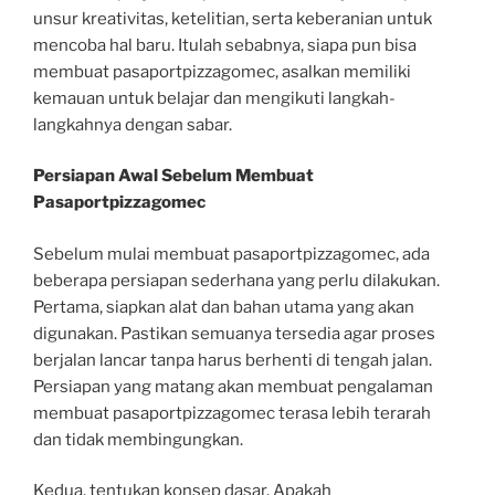
unsur kreativitas, ketelitian, serta keberanian untuk
mencoba hal baru. Itulah sebabnya, siapa pun bisa
membuat pasaportpizzagomec, asalkan memiliki
kemauan untuk belajar dan mengikuti langkah-
langkahnya dengan sabar.
Persiapan Awal Sebelum Membuat
Pasaportpizzagomec
Sebelum mulai membuat pasaportpizzagomec, ada
beberapa persiapan sederhana yang perlu dilakukan.
Pertama, siapkan alat dan bahan utama yang akan
digunakan. Pastikan semuanya tersedia agar proses
berjalan lancar tanpa harus berhenti di tengah jalan.
Persiapan yang matang akan membuat pengalaman
membuat pasaportpizzagomec terasa lebih terarah
dan tidak membingungkan.
Kedua, tentukan konsep dasar. Apakah