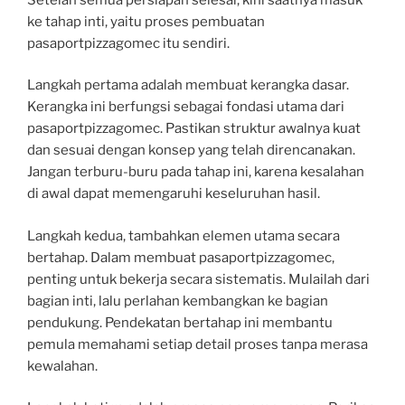
ke tahap inti, yaitu proses pembuatan
pasaportpizzagomec itu sendiri.
Langkah pertama adalah membuat kerangka dasar.
Kerangka ini berfungsi sebagai fondasi utama dari
pasaportpizzagomec. Pastikan struktur awalnya kuat
dan sesuai dengan konsep yang telah direncanakan.
Jangan terburu-buru pada tahap ini, karena kesalahan
di awal dapat memengaruhi keseluruhan hasil.
Langkah kedua, tambahkan elemen utama secara
bertahap. Dalam membuat pasaportpizzagomec,
penting untuk bekerja secara sistematis. Mulailah dari
bagian inti, lalu perlahan kembangkan ke bagian
pendukung. Pendekatan bertahap ini membantu
pemula memahami setiap detail proses tanpa merasa
kewalahan.