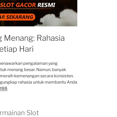
 Menang: Rahasia
tiap Hari
8 menawarkan pengalaman yang
tuk menang besar. Namun, banyak
 meraih kemenangan secara konsisten.
mengungkap rahasia untuk membantu Anda
ot88
.
rmainan Slot