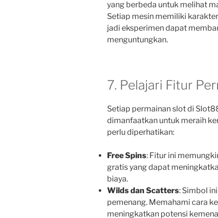
yang berbeda untuk melihat ma
Setiap mesin memiliki karakter
jadi eksperimen dapat memba
menguntungkan.
7. Pelajari Fitur P
Setiap permainan slot di Slot88
dimanfaatkan untuk meraih ke
perlu diperhatikan:
Free Spins
: Fitur ini memung
gratis yang dapat meningkat
biaya.
Wilds dan Scatters
: Simbol 
pemenang. Memahami cara kerj
meningkatkan potensi kemena