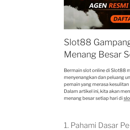
Slot88 Gampang
Menang Besar Se
Bermain slot online di Slot8
menyenangkan dan peluang un
pemain yang merasa kesulitan
Dalam artikel ini, kita akan 
menang besar setiap hari di
sl
1. Pahami Dasar Pe