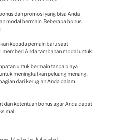
bonus dan promosi yang bisa Anda
an modal bermain. Beberapa bonus
:
rikan kepada pemain baru saat
Ini memberi Anda tambahan modal untuk
patan untuk bermain tanpa biaya
 untuk meningkatkan peluang menang.
bagian dari kerugian Anda dalam
t dan ketentuan bonus agar Anda dapat
simal.