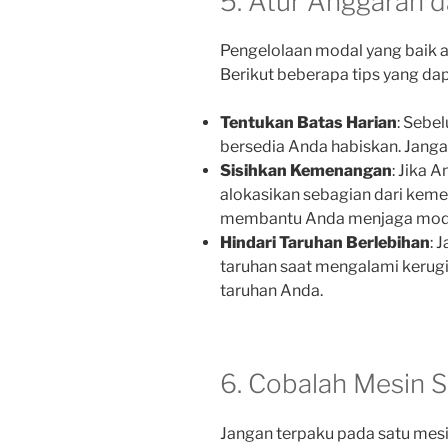
5. Atur Anggaran d
Pengelolaan modal yang baik 
Berikut beberapa tips yang d
Tentukan Batas Harian
: Sebe
bersedia Anda habiskan. Jangan
Sisihkan Kemenangan
: Jika
alokasikan sebagian dari kemen
membantu Anda menjaga modal
Hindari Taruhan Berlebihan
: 
taruhan saat mengalami kerugi
taruhan Anda.
6. Cobalah Mesin 
Jangan terpaku pada satu mesi