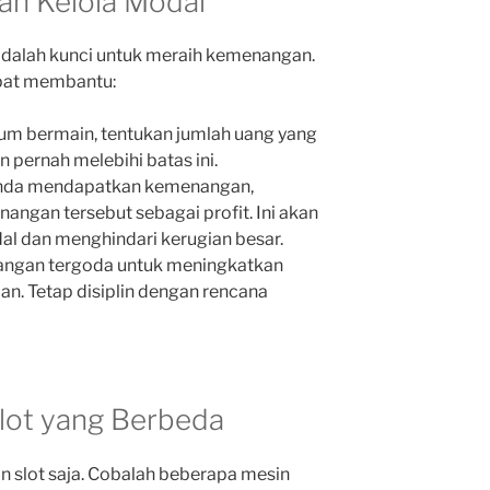
an Kelola Modal
adalah kunci untuk meraih kemenangan.
apat membantu:
lum bermain, tentukan jumlah uang yang
 pernah melebihi batas ini.
 Anda mendapatkan kemenangan,
angan tersebut sebagai profit. Ini akan
 dan menghindari kerugian besar.
Jangan tergoda untuk meningkatkan
an. Tetap disiplin dengan rencana
Slot yang Berbeda
n slot saja. Cobalah beberapa mesin