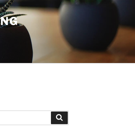
ING
Search