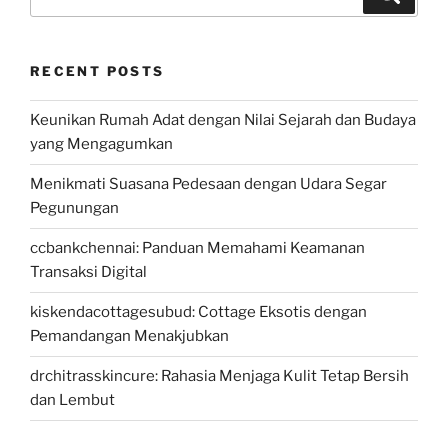
for:
RECENT POSTS
Keunikan Rumah Adat dengan Nilai Sejarah dan Budaya
yang Mengagumkan
Menikmati Suasana Pedesaan dengan Udara Segar
Pegunungan
ccbankchennai: Panduan Memahami Keamanan
Transaksi Digital
kiskendacottagesubud: Cottage Eksotis dengan
Pemandangan Menakjubkan
drchitrasskincure: Rahasia Menjaga Kulit Tetap Bersih
dan Lembut