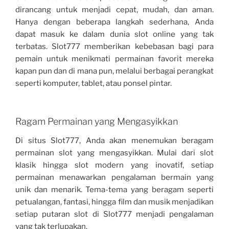
dirancang untuk menjadi cepat, mudah, dan aman.
Hanya dengan beberapa langkah sederhana, Anda
dapat masuk ke dalam dunia slot online yang tak
terbatas. Slot777 memberikan kebebasan bagi para
pemain untuk menikmati permainan favorit mereka
kapan pun dan di mana pun, melalui berbagai perangkat
seperti komputer, tablet, atau ponsel pintar.
Ragam Permainan yang Mengasyikkan
Di situs Slot777, Anda akan menemukan beragam
permainan slot yang mengasyikkan. Mulai dari slot
klasik hingga slot modern yang inovatif, setiap
permainan menawarkan pengalaman bermain yang
unik dan menarik. Tema-tema yang beragam seperti
petualangan, fantasi, hingga film dan musik menjadikan
setiap putaran slot di Slot777 menjadi pengalaman
yang tak terlupakan.