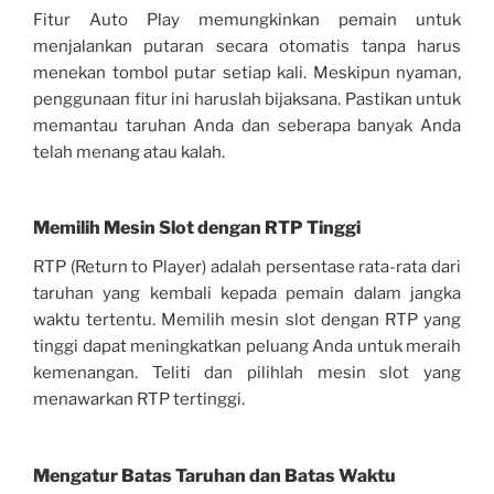
Fitur Auto Play memungkinkan pemain untuk
menjalankan putaran secara otomatis tanpa harus
menekan tombol putar setiap kali. Meskipun nyaman,
penggunaan fitur ini haruslah bijaksana. Pastikan untuk
memantau taruhan Anda dan seberapa banyak Anda
telah menang atau kalah.
Memilih Mesin Slot dengan RTP Tinggi
RTP (Return to Player) adalah persentase rata-rata dari
taruhan yang kembali kepada pemain dalam jangka
waktu tertentu. Memilih mesin slot dengan RTP yang
tinggi dapat meningkatkan peluang Anda untuk meraih
kemenangan. Teliti dan pilihlah mesin slot yang
menawarkan RTP tertinggi.
Mengatur Batas Taruhan dan Batas Waktu