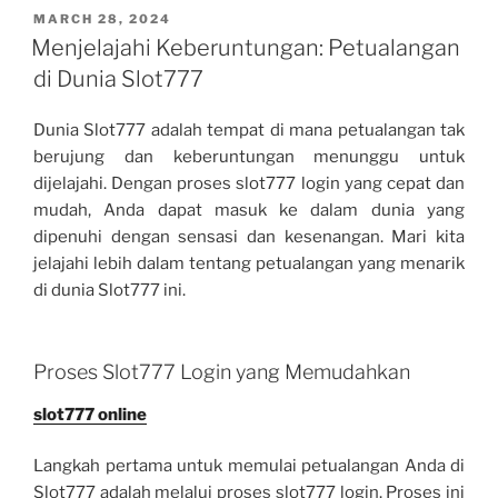
POSTED
MARCH 28, 2024
ON
Menjelajahi Keberuntungan: Petualangan
di Dunia Slot777
Dunia Slot777 adalah tempat di mana petualangan tak
berujung dan keberuntungan menunggu untuk
dijelajahi. Dengan proses slot777 login yang cepat dan
mudah, Anda dapat masuk ke dalam dunia yang
dipenuhi dengan sensasi dan kesenangan. Mari kita
jelajahi lebih dalam tentang petualangan yang menarik
di dunia Slot777 ini.
Proses Slot777 Login yang Memudahkan
slot777 online
Langkah pertama untuk memulai petualangan Anda di
Slot777 adalah melalui proses slot777 login. Proses ini