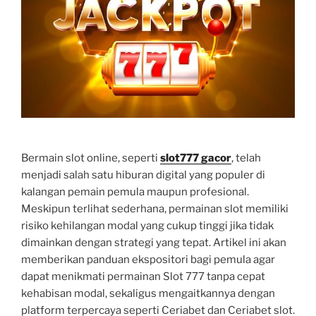
Bermain slot online, seperti
slot777 gacor
, telah
menjadi salah satu hiburan digital yang populer di
kalangan pemain pemula maupun profesional.
Meskipun terlihat sederhana, permainan slot memiliki
risiko kehilangan modal yang cukup tinggi jika tidak
dimainkan dengan strategi yang tepat. Artikel ini akan
memberikan panduan ekspositori bagi pemula agar
dapat menikmati permainan Slot 777 tanpa cepat
kehabisan modal, sekaligus mengaitkannya dengan
platform terpercaya seperti Ceriabet dan Ceriabet slot.