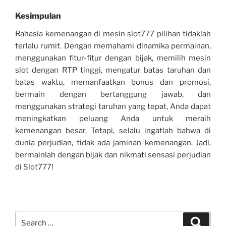
Kesimpulan
Rahasia kemenangan di mesin slot777 pilihan tidaklah
terlalu rumit. Dengan memahami dinamika permainan,
menggunakan fitur-fitur dengan bijak, memilih mesin
slot dengan RTP tinggi, mengatur batas taruhan dan
batas waktu, memanfaatkan bonus dan promosi,
bermain dengan bertanggung jawab, dan
menggunakan strategi taruhan yang tepat, Anda dapat
meningkatkan peluang Anda untuk meraih
kemenangan besar. Tetapi, selalu ingatlah bahwa di
dunia perjudian, tidak ada jaminan kemenangan. Jadi,
bermainlah dengan bijak dan nikmati sensasi perjudian
di Slot777!
Search
Search