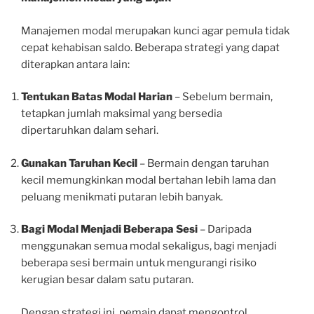
Manajemen modal merupakan kunci agar pemula tidak
cepat kehabisan saldo. Beberapa strategi yang dapat
diterapkan antara lain:
Tentukan Batas Modal Harian
– Sebelum bermain,
tetapkan jumlah maksimal yang bersedia
dipertaruhkan dalam sehari.
Gunakan Taruhan Kecil
– Bermain dengan taruhan
kecil memungkinkan modal bertahan lebih lama dan
peluang menikmati putaran lebih banyak.
Bagi Modal Menjadi Beberapa Sesi
– Daripada
menggunakan semua modal sekaligus, bagi menjadi
beberapa sesi bermain untuk mengurangi risiko
kerugian besar dalam satu putaran.
Dengan strategi ini, pemain dapat mengontrol