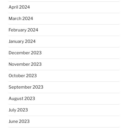
April 2024
March 2024
February 2024
January 2024
December 2023
November 2023
October 2023
September 2023
August 2023
July 2023
June 2023