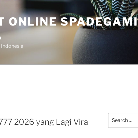
OT ONLINE SPADEGAM
A
 Indonesia
Search
77 2026 yang Lagi Viral
for: