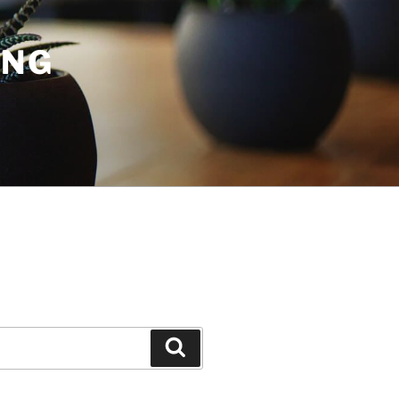
ING
Search