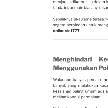
menjadi indikator. Jika dalam
tanda ini, pemain biasanya ak
Sebaliknya, jika game terasa 
segera berpindah untuk mengh
online slot777
.
Menghindari K
Menggunakan Po
Walaupun banyak pemain m
banyak yang melakukan kesa
kesalahan paling umum adalah
melihat kondisi permainan.