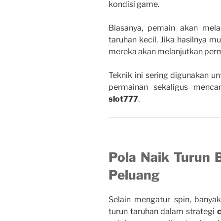
kondisi game.
Biasanya, pemain akan mel
taruhan kecil. Jika hasilnya 
mereka akan melanjutkan perm
Teknik ini sering digunakan u
permainan sekaligus menc
slot777
.
Pola Naik Turun 
Peluang
Selain mengatur spin, bany
turun taruhan dalam strategi