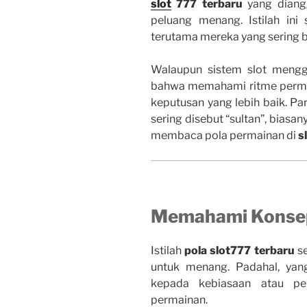
slot
777 terbaru
yang diangg
peluang menang. Istilah ini
terutama mereka yang sering
Walaupun sistem slot meng
bahwa memahami ritme perma
keputusan yang lebih baik. P
sering disebut “sultan”, biasa
membaca pola permainan di
s
Memahami Konsep 
Istilah
pola slot777 terbaru
se
untuk menang. Padahal, yan
kepada kebiasaan atau p
permainan.