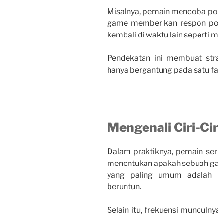
Misalnya, pemain mencoba pola
game memberikan respon posi
kembali di waktu lain seperti m
Pendekatan ini membuat strat
hanya bergantung pada satu fak
Mengenali Ciri-Cir
Dalam praktiknya, pemain ser
menentukan apakah sebuah g
yang paling umum adalah 
beruntun.
Selain itu, frekuensi munculny