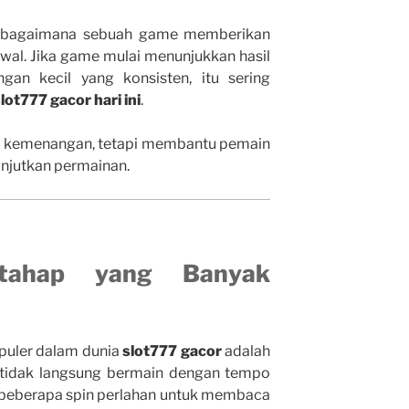
 bagaimana sebuah game memberikan
wal. Jika game mulai menunjukkan hasil
ngan kecil yang konsisten, itu sering
lot777 gacor hari ini
.
in kemenangan, tetapi membantu pemain
anjutkan permainan.
tahap yang Banyak
opuler dalam dunia
slot777 gacor
adalah
n tidak langsung bermain dengan tempo
 beberapa spin perlahan untuk membaca