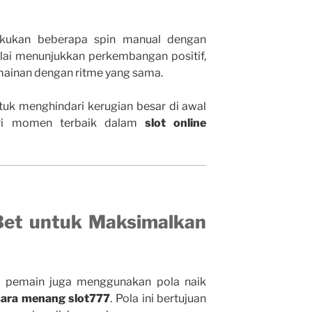
akukan beberapa spin manual dengan
mulai menunjukkan perkembangan positif,
ainan dengan ritme yang sama.
ntuk menghindari kerugian besar di awal
ari momen terbaik dalam
slot online
Bet untuk Maksimalkan
ak pemain juga menggunakan pola naik
cara menang slot777
. Pola ini bertujuan