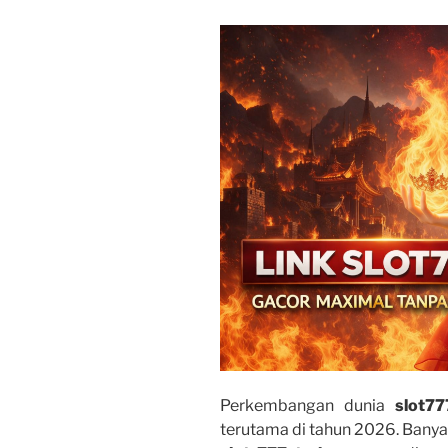
Perkembangan dunia
slot77
terutama di tahun 2026. Bany