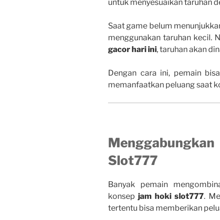
untuk menyesuaikan taruhan d
Saat game belum menunjukkan 
menggunakan taruhan kecil. N
gacor hari ini
, taruhan akan di
Dengan cara ini, pemain bis
memanfaatkan peluang saat ko
Menggabungkan 
Slot777
Banyak pemain mengombin
konsep
jam hoki slot777
. M
tertentu bisa memberikan pelua