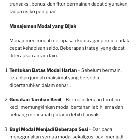
transaksi, bonus, dan fitur permainan dapat digunakan
tanpa risiko penipuan.
Manajemen Modal yang Bijak
Manajemen modal merupakan kunci agar pemula tidak
cepat kehabisan saldo. Beberapa strategi yang dapat
diterapkan antara lain:
Tentukan Batas Modal Harian
– Sebelum bermain,
tetapkan jumlah maksimal yang bersedia
dipertaruhkan dalam sehari.
Gunakan Taruhan Kecil
– Bermain dengan taruhan
kecil memungkinkan modal bertahan lebih lama dan
peluang menikmati putaran lebih banyak.
Bagi Modal Menjadi Beberapa Sesi
– Daripada
menggunakan semua modal sekaligus, bagi menjadi