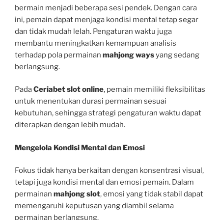
bermain menjadi beberapa sesi pendek. Dengan cara
ini, pemain dapat menjaga kondisi mental tetap segar
dan tidak mudah lelah. Pengaturan waktu juga
membantu meningkatkan kemampuan analisis
terhadap pola permainan
mahjong ways
yang sedang
berlangsung.
Pada
Ceriabet slot online
, pemain memiliki fleksibilitas
untuk menentukan durasi permainan sesuai
kebutuhan, sehingga strategi pengaturan waktu dapat
diterapkan dengan lebih mudah.
Mengelola Kondisi Mental dan Emosi
Fokus tidak hanya berkaitan dengan konsentrasi visual,
tetapi juga kondisi mental dan emosi pemain. Dalam
permainan
mahjong slot
, emosi yang tidak stabil dapat
memengaruhi keputusan yang diambil selama
permainan berlangsung.