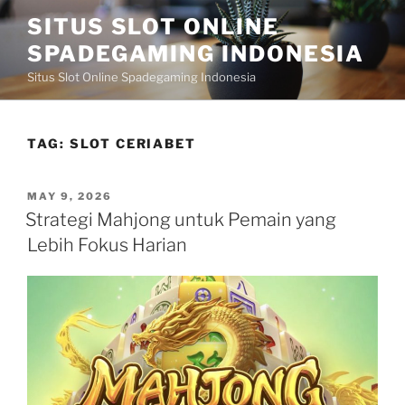
Skip
SITUS SLOT ONLINE
to
SPADEGAMING INDONESIA
content
Situs Slot Online Spadegaming Indonesia
TAG:
SLOT CERIABET
POSTED
MAY 9, 2026
ON
Strategi Mahjong untuk Pemain yang
Lebih Fokus Harian