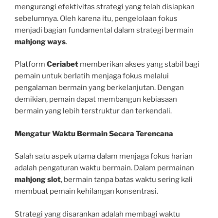
mengurangi efektivitas strategi yang telah disiapkan
sebelumnya. Oleh karena itu, pengelolaan fokus
menjadi bagian fundamental dalam strategi bermain
mahjong ways
.
Platform
Ceriabet
memberikan akses yang stabil bagi
pemain untuk berlatih menjaga fokus melalui
pengalaman bermain yang berkelanjutan. Dengan
demikian, pemain dapat membangun kebiasaan
bermain yang lebih terstruktur dan terkendali.
Mengatur Waktu Bermain Secara Terencana
Salah satu aspek utama dalam menjaga fokus harian
adalah pengaturan waktu bermain. Dalam permainan
mahjong slot
, bermain tanpa batas waktu sering kali
membuat pemain kehilangan konsentrasi.
Strategi yang disarankan adalah membagi waktu