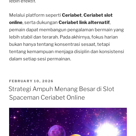
lebih efektif.
Melalui platform seperti
Ceriabet
,
Ceriabet slot
online
, serta dukungan
Ceriabet link alternatif
,
pemain dapat membangun pengalaman bermain yang
lebih stabil dan terarah. Pada akhirnya, fokus harian
bukan hanya tentang konsentrasi sesaat, tetapi
tentang kemampuan menjaga disiplin dan konsistensi
dalam setiap sesi permainan.
POSTED
FEBRUARY 10, 2026
ON
Strategi Ampuh Menang Besar di Slot
Spaceman Ceriabet Online