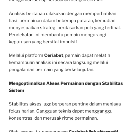
Analisis bertahap dilakukan dengan memperhatikan
hasil permainan dalam beberapa putaran, kemudian
menyesuaikan strategi berdasarkan pola yang terlihat.
Pendekatan ini membantu pemain mengurangi
keputusan yang bersifat impulsif.
Melalui platform
Ceriabet
, pemain dapat melatih
kemampuan analisis ini secara langsung melalui
pengalaman bermain yang berkelanjutan.
Mengoptimalkan Akses Permainan dengan Stabilitas
Sistem
Stabilitas akses juga berperan penting dalam menjaga
fokus harian. Gangguan teknis dapat mengganggu
konsentrasi dan merusak ritme permainan.
Oleh karena itu, penggunaan
Ceriabet link alternatif