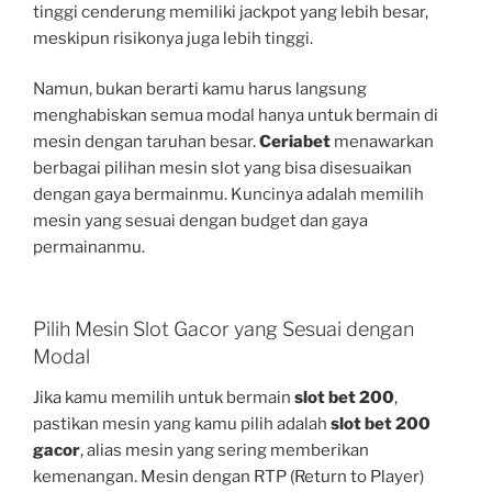
tinggi cenderung memiliki jackpot yang lebih besar,
meskipun risikonya juga lebih tinggi.
Namun, bukan berarti kamu harus langsung
menghabiskan semua modal hanya untuk bermain di
mesin dengan taruhan besar.
Ceriabet
menawarkan
berbagai pilihan mesin slot yang bisa disesuaikan
dengan gaya bermainmu. Kuncinya adalah memilih
mesin yang sesuai dengan budget dan gaya
permainanmu.
Pilih Mesin Slot Gacor yang Sesuai dengan
Modal
Jika kamu memilih untuk bermain
slot bet 200
,
pastikan mesin yang kamu pilih adalah
slot bet 200
gacor
, alias mesin yang sering memberikan
kemenangan. Mesin dengan RTP (Return to Player)