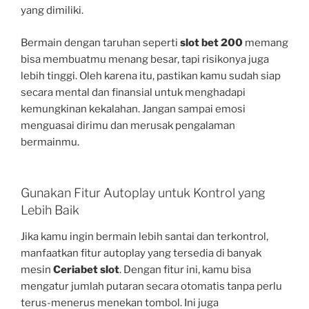
yang dimiliki.
Bermain dengan taruhan seperti
slot bet 200
memang
bisa membuatmu menang besar, tapi risikonya juga
lebih tinggi. Oleh karena itu, pastikan kamu sudah siap
secara mental dan finansial untuk menghadapi
kemungkinan kekalahan. Jangan sampai emosi
menguasai dirimu dan merusak pengalaman
bermainmu.
Gunakan Fitur Autoplay untuk Kontrol yang
Lebih Baik
Jika kamu ingin bermain lebih santai dan terkontrol,
manfaatkan fitur autoplay yang tersedia di banyak
mesin
Ceriabet slot
. Dengan fitur ini, kamu bisa
mengatur jumlah putaran secara otomatis tanpa perlu
terus-menerus menekan tombol. Ini juga