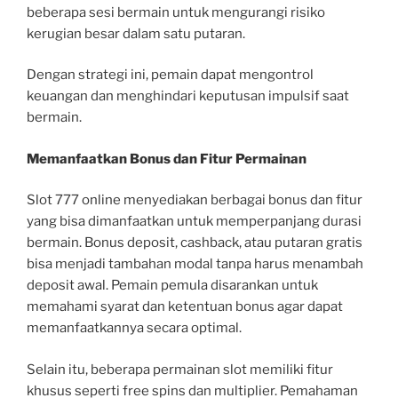
beberapa sesi bermain untuk mengurangi risiko
kerugian besar dalam satu putaran.
Dengan strategi ini, pemain dapat mengontrol
keuangan dan menghindari keputusan impulsif saat
bermain.
Memanfaatkan Bonus dan Fitur Permainan
Slot 777 online menyediakan berbagai bonus dan fitur
yang bisa dimanfaatkan untuk memperpanjang durasi
bermain. Bonus deposit, cashback, atau putaran gratis
bisa menjadi tambahan modal tanpa harus menambah
deposit awal. Pemain pemula disarankan untuk
memahami syarat dan ketentuan bonus agar dapat
memanfaatkannya secara optimal.
Selain itu, beberapa permainan slot memiliki fitur
khusus seperti free spins dan multiplier. Pemahaman