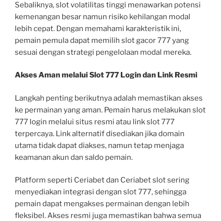
Sebaliknya, slot volatilitas tinggi menawarkan potensi
kemenangan besar namun risiko kehilangan modal
lebih cepat. Dengan memahami karakteristik ini,
pemain pemula dapat memilih slot gacor 777 yang
sesuai dengan strategi pengelolaan modal mereka.
Akses Aman melalui Slot 777 Login dan Link Resmi
Langkah penting berikutnya adalah memastikan akses
ke permainan yang aman. Pemain harus melakukan slot
777 login melalui situs resmi atau link slot 777
terpercaya. Link alternatif disediakan jika domain
utama tidak dapat diakses, namun tetap menjaga
keamanan akun dan saldo pemain.
Platform seperti Ceriabet dan Ceriabet slot sering
menyediakan integrasi dengan slot 777, sehingga
pemain dapat mengakses permainan dengan lebih
fleksibel. Akses resmi juga memastikan bahwa semua