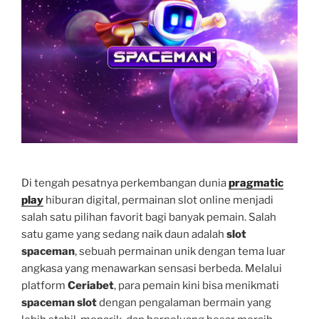
Di tengah pesatnya perkembangan dunia
pragmatic
play
hiburan digital, permainan slot online menjadi
salah satu pilihan favorit bagi banyak pemain. Salah
satu game yang sedang naik daun adalah
slot
spaceman
, sebuah permainan unik dengan tema luar
angkasa yang menawarkan sensasi berbeda. Melalui
platform
Ceriabet
, para pemain kini bisa menikmati
spaceman slot
dengan pengalaman bermain yang