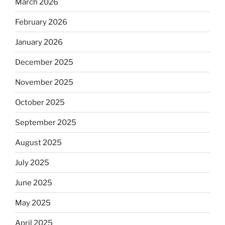
March 2026
February 2026
January 2026
December 2025
November 2025
October 2025
September 2025
August 2025
July 2025
June 2025
May 2025
April 2025