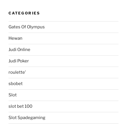
CATEGORIES
Gates Of Olympus
Hewan
Judi Online
Judi Poker
roulette'
sbobet
Slot
slot bet 100
Slot Spadegaming