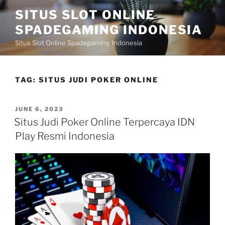
Skip
SITUS SLOT ONLINE
to
SPADEGAMING INDONESIA
content
Situs Slot Online Spadegaming Indonesia
TAG:
SITUS JUDI POKER ONLINE
POSTED
JUNE 6, 2023
ON
Situs Judi Poker Online Terpercaya IDN
Play Resmi Indonesia