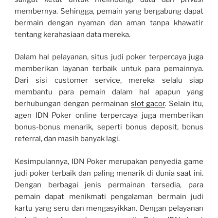
membernya. Sehingga, pemain yang bergabung dapat
bermain dengan nyaman dan aman tanpa khawatir
tentang kerahasiaan data mereka.
Dalam hal pelayanan, situs judi poker terpercaya juga
memberikan layanan terbaik untuk para pemainnya.
Dari sisi customer service, mereka selalu siap
membantu para pemain dalam hal apapun yang
berhubungan dengan permainan
slot gacor
. Selain itu,
agen IDN Poker online terpercaya juga memberikan
bonus-bonus menarik, seperti bonus deposit, bonus
referral, dan masih banyak lagi.
Kesimpulannya, IDN Poker merupakan penyedia game
judi poker terbaik dan paling menarik di dunia saat ini.
Dengan berbagai jenis permainan tersedia, para
pemain dapat menikmati pengalaman bermain judi
kartu yang seru dan mengasyikkan. Dengan pelayanan