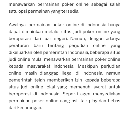
menawarkan permainan poker online sebagai salah
satu opsi permainan yang tersedia.
Awalnya, permainan poker online di Indonesia hanya
dapat dimainkan melalui situs judi poker online yang
beroperasi dari luar negeri. Namun, dengan adanya
peraturan baru tentang perjudian online yang
dikeluarkan oleh pemerintah Indonesia, beberapa situs
judi online mulai menawarkan permainan poker online
kepada masyarakat Indonesia. Meskipun perjudian
online masih dianggap ilegal di Indonesia, namun
pemerintah telah memberikan izin kepada beberapa
situs judi online lokal yang memenuhi syarat untuk
beroperasi di Indonesia. Seperti agen menyediakan
permainan poker online uang asli fair play dan bebas
dari kecurangan.