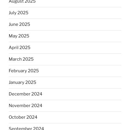
August 2025
July 2025
June 2025
May 2025
April 2025
March 2025
February 2025
January 2025
December 2024
November 2024
October 2024
September 2024