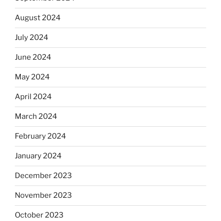
August 2024
July 2024
June 2024
May 2024
April 2024
March 2024
February 2024
January 2024
December 2023
November 2023
October 2023