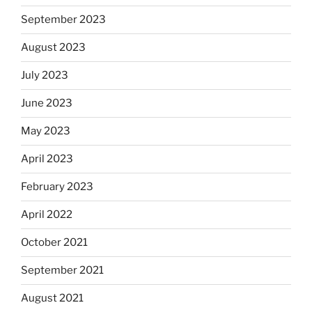
September 2023
August 2023
July 2023
June 2023
May 2023
April 2023
February 2023
April 2022
October 2021
September 2021
August 2021