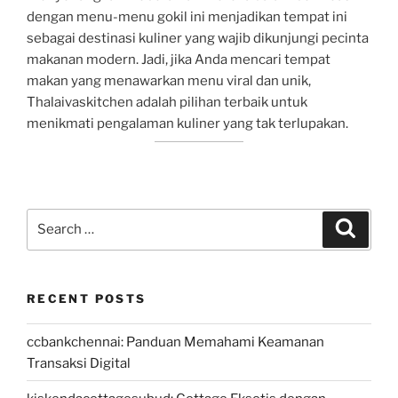
dengan menu-menu gokil ini menjadikan tempat ini
sebagai destinasi kuliner yang wajib dikunjungi pecinta
makanan modern. Jadi, jika Anda mencari tempat
makan yang menawarkan menu viral dan unik,
Thalaivaskitchen adalah pilihan terbaik untuk
menikmati pengalaman kuliner yang tak terlupakan.
Search
Search
for:
RECENT POSTS
ccbankchennai: Panduan Memahami Keamanan
Transaksi Digital