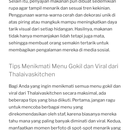
Selain itu, penyajian makanan pun dibuat sedemikian
rupa agar tampil menarik dan sesuai tren kekinian.
Penggunaan warna-warna cerah dan dekorasi unik di
atas piring atau mangkuk mampu meningkatkan daya
tarik visual dari setiap hidangan. Hasilnya, makanan
tidak hanya memanjakan lidah tetapi juga mata,
sehingga membuat orang semakin tertarik untuk
membagikan pengalaman mereka di media sosial.
Tips Menikmati Menu Gokil dan Viral dari
Thalaivaskitchen
Bagi Anda yang ingin menikmati semua menu gokil dan
viral dari Thalaivaskitchen secara maksimal, ada
beberapa tips yang bisa diikuti. Pertama, jangan ragu
untuk mencoba berbagai menu yang
direkomendasikan oleh staf, karena biasanya mereka
tahu mana yang paling banyak diminati dan viral. Kedua,
manfaatkan momen berfoto di spot-spot menarik yang