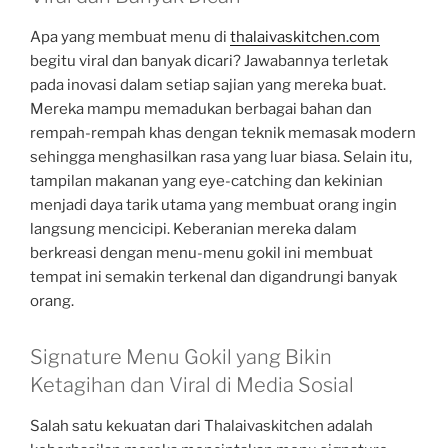
Apa yang membuat menu di
thalaivaskitchen.com
begitu viral dan banyak dicari? Jawabannya terletak
pada inovasi dalam setiap sajian yang mereka buat.
Mereka mampu memadukan berbagai bahan dan
rempah-rempah khas dengan teknik memasak modern
sehingga menghasilkan rasa yang luar biasa. Selain itu,
tampilan makanan yang eye-catching dan kekinian
menjadi daya tarik utama yang membuat orang ingin
langsung mencicipi. Keberanian mereka dalam
berkreasi dengan menu-menu gokil ini membuat
tempat ini semakin terkenal dan digandrungi banyak
orang.
Signature Menu Gokil yang Bikin
Ketagihan dan Viral di Media Sosial
Salah satu kekuatan dari Thalaivaskitchen adalah