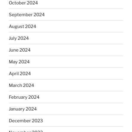
October 2024
September 2024
August 2024
July 2024
June 2024
May 2024
April 2024
March 2024
February 2024
January 2024
December 2023