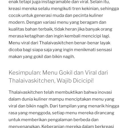
enak tetapi juga instagramable dan viral. Selain itu,
kreasi mereka selalu mengikuti tren kekinian, sehingga
cocok untuk generasi muda dan pecinta kuliner
modern. Dengan variasi menu yang beragam dan
kualitas bahan terbaik, tidak heran jika banyak orang
merasa ketagihan dan ingin kembali mencicipi lagi.
Menu viral dari Thalaivaskitchen benar-benar layak
dicoba bagi siapa saja yang ingin menikmati sensasi
makan yang gokil dan bikin nagih.
Kesimpulan: Menu Gokil dan Viral dari
Thalaivaskitchen, Wajib Dicicipi!
Thalaivaskitchen telah membuktikan bahwa inovasi
dalam dunia kuliner mampu menciptakan menu yang
viral dan bikin nagih. Dari tampilan yang menarik hingga
rasa yang menggoda, setiap menu mereka dirancang
untuk memberikan pengalaman berbeda dan
menyenangkan. Keberanian mereka dalam berkreasi