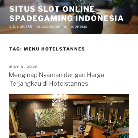
Skip
SITUS SLOT ONLINE
to
SPADEGAMING INDONESIA
content
Situs Slot Online Spadegaming Indonesia
TAG:
MENU HOTELSTANNES
POSTED
MAY 5, 2026
ON
Menginap Nyaman dengan Harga
Terjangkau di Hotelstannes