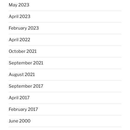
May 2023
April 2023
February 2023
April 2022
October 2021
September 2021
August 2021
September 2017
April 2017
February 2017
June 2000