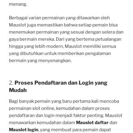
menang.
Berbagai varian permainan yang ditawarkan oleh
Mauslot juga memastikan bahwa setiap pemain bisa
menemukan permainan yang sesuai dengan selera dan
gaya bermain mereka. Dari yang bertema petualangan
hingga yang lebih modern, Mauslot memiliki semua
yang dibutuhkan untuk memberikan pengalaman
bermain yang menyenangkan.
2.
Proses Pendaftaran dan Login yang
Mudah
Bagi banyak pemain yang baru pertama kali mencoba
permainan slot online, kemudahan dalam proses
pendaftaran dan login menjadi faktor penting. Mauslot
menawarkan kemudahan dalam
Mauslot daftar
dan
Mauslot login
, yang membuat para pemain dapat