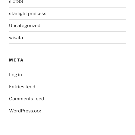
slot88
starlight princess
Uncategorized
wisata
META
Log in
Entries feed
Comments feed
WordPress.org