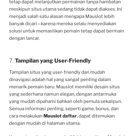
tetap dapat melanjutkan permainan tanpa hambatan
meskipun situs utama sedang tidak dapat diakses. Ini
menjadi salah satu alasan mengapa Mauslot lebih
banyak dicari—karena mereka selalu menyediakan
solusi untuk memastikan pemain tetap dapat bermain
dengan lancar.
7.
Tampilan yang User-Friendly
Tampilan situs yang user-friendly dan mudah
dinavigasi adalah hal yang sangat penting dalam
menarik pemain baru. Mauslot memiliki desain situs
yang sederhana namun elegan, dengan antarmuka
yang mudah dipahami bahkan oleh pemula sekalipun.
Semua informasi penting, seperti game, bonus, dan
cara melakukan
Mauslot daftar
, dapat ditemukan
dengan mudah di halaman utama.