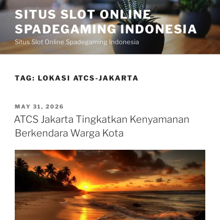
Skip
SITUS SLOT ONLINE
to
SPADEGAMING INDONESIA
content
Situs Slot Online Spadegaming Indonesia
TAG:
LOKASI ATCS-JAKARTA
POSTED
MAY 31, 2026
ON
ATCS Jakarta Tingkatkan Kenyamanan
Berkendara Warga Kota