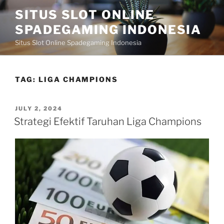
Skip
SITUS SLOT ONLINE
to
SPADEGAMING INDONESIA
content
Situs Slot Online Spadegaming Indonesia
TAG:
LIGA CHAMPIONS
POSTED
JULY 2, 2024
ON
Strategi Efektif Taruhan Liga Champions