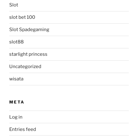
Slot
slot bet 100
Slot Spadegaming
slot88
starlight princess
Uncategorized
wisata
META
Log in
Entries feed