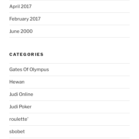
April 2017
February 2017
June 2000
CATEGORIES
Gates Of Olympus
Hewan
Judi Online
Judi Poker
roulette'
sbobet