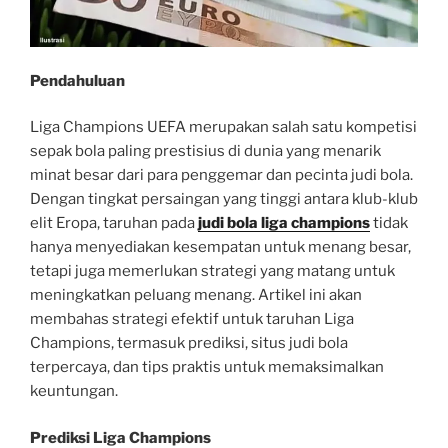
Pendahuluan
Liga Champions UEFA merupakan salah satu kompetisi
sepak bola paling prestisius di dunia yang menarik
minat besar dari para penggemar dan pecinta judi bola.
Dengan tingkat persaingan yang tinggi antara klub-klub
elit Eropa, taruhan pada
judi bola liga champions
tidak
hanya menyediakan kesempatan untuk menang besar,
tetapi juga memerlukan strategi yang matang untuk
meningkatkan peluang menang. Artikel ini akan
membahas strategi efektif untuk taruhan Liga
Champions, termasuk prediksi, situs judi bola
terpercaya, dan tips praktis untuk memaksimalkan
keuntungan.
Prediksi Liga Champions