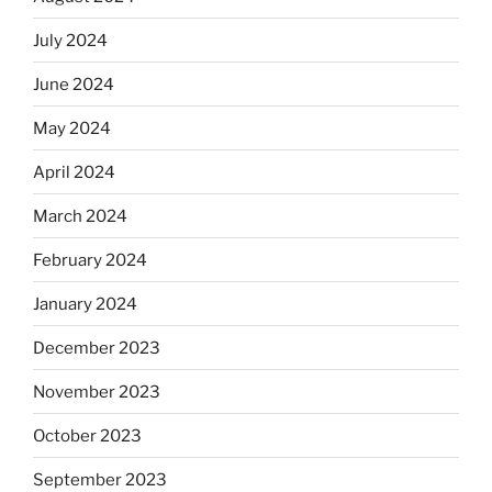
July 2024
June 2024
May 2024
April 2024
March 2024
February 2024
January 2024
December 2023
November 2023
October 2023
September 2023