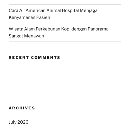
Cara All American Animal Hospital Menjaga
Kenyamanan Pasien
Wisata Alam Perkebunan Kopi dengan Panorama
Sangat Menawan
RECENT COMMENTS
ARCHIVES
July 2026