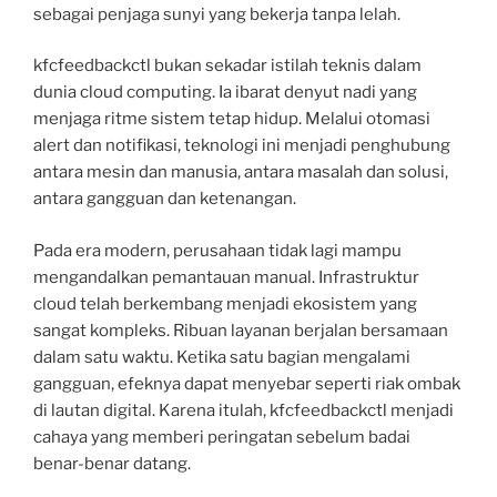
sebagai penjaga sunyi yang bekerja tanpa lelah.
kfcfeedbackctl bukan sekadar istilah teknis dalam
dunia cloud computing. Ia ibarat denyut nadi yang
menjaga ritme sistem tetap hidup. Melalui otomasi
alert dan notifikasi, teknologi ini menjadi penghubung
antara mesin dan manusia, antara masalah dan solusi,
antara gangguan dan ketenangan.
Pada era modern, perusahaan tidak lagi mampu
mengandalkan pemantauan manual. Infrastruktur
cloud telah berkembang menjadi ekosistem yang
sangat kompleks. Ribuan layanan berjalan bersamaan
dalam satu waktu. Ketika satu bagian mengalami
gangguan, efeknya dapat menyebar seperti riak ombak
di lautan digital. Karena itulah, kfcfeedbackctl menjadi
cahaya yang memberi peringatan sebelum badai
benar-benar datang.