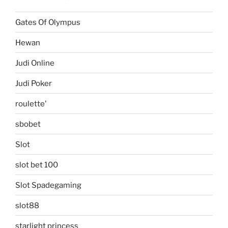
Gates Of Olympus
Hewan
Judi Online
Judi Poker
roulette'
sbobet
Slot
slot bet 100
Slot Spadegaming
slot88
starlight princess