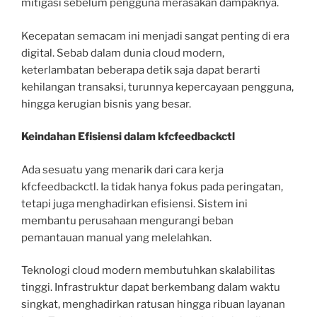
mitigasi sebelum pengguna merasakan dampaknya.
Kecepatan semacam ini menjadi sangat penting di era
digital. Sebab dalam dunia cloud modern,
keterlambatan beberapa detik saja dapat berarti
kehilangan transaksi, turunnya kepercayaan pengguna,
hingga kerugian bisnis yang besar.
Keindahan Efisiensi dalam kfcfeedbackctl
Ada sesuatu yang menarik dari cara kerja
kfcfeedbackctl. Ia tidak hanya fokus pada peringatan,
tetapi juga menghadirkan efisiensi. Sistem ini
membantu perusahaan mengurangi beban
pemantauan manual yang melelahkan.
Teknologi cloud modern membutuhkan skalabilitas
tinggi. Infrastruktur dapat berkembang dalam waktu
singkat, menghadirkan ratusan hingga ribuan layanan