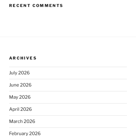
RECENT COMMENTS
ARCHIVES
July 2026
June 2026
May 2026
April 2026
March 2026
February 2026