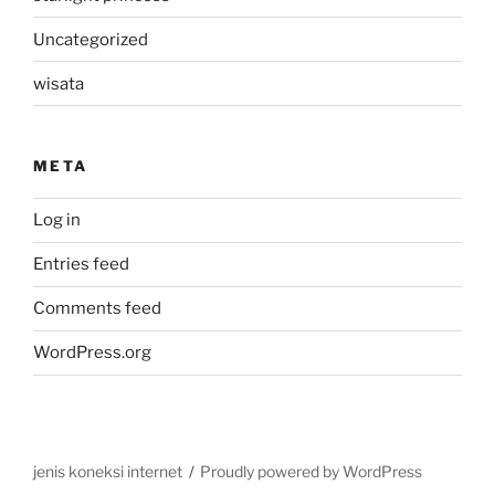
Uncategorized
wisata
META
Log in
Entries feed
Comments feed
WordPress.org
jenis koneksi internet
Proudly powered by WordPress