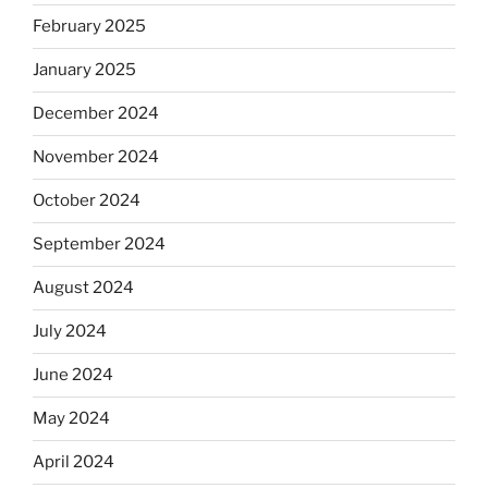
February 2025
January 2025
December 2024
November 2024
October 2024
September 2024
August 2024
July 2024
June 2024
May 2024
April 2024