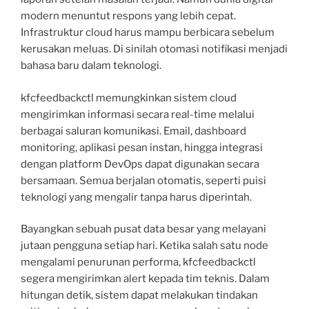
modern menuntut respons yang lebih cepat.
Infrastruktur cloud harus mampu berbicara sebelum
kerusakan meluas. Di sinilah otomasi notifikasi menjadi
bahasa baru dalam teknologi.
kfcfeedbackctl memungkinkan sistem cloud
mengirimkan informasi secara real-time melalui
berbagai saluran komunikasi. Email, dashboard
monitoring, aplikasi pesan instan, hingga integrasi
dengan platform DevOps dapat digunakan secara
bersamaan. Semua berjalan otomatis, seperti puisi
teknologi yang mengalir tanpa harus diperintah.
Bayangkan sebuah pusat data besar yang melayani
jutaan pengguna setiap hari. Ketika salah satu node
mengalami penurunan performa, kfcfeedbackctl
segera mengirimkan alert kepada tim teknis. Dalam
hitungan detik, sistem dapat melakukan tindakan