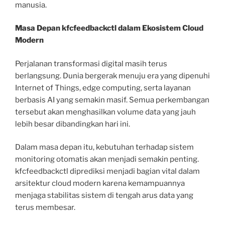
manusia.
Masa Depan kfcfeedbackctl dalam Ekosistem Cloud
Modern
Perjalanan transformasi digital masih terus
berlangsung. Dunia bergerak menuju era yang dipenuhi
Internet of Things, edge computing, serta layanan
berbasis AI yang semakin masif. Semua perkembangan
tersebut akan menghasilkan volume data yang jauh
lebih besar dibandingkan hari ini.
Dalam masa depan itu, kebutuhan terhadap sistem
monitoring otomatis akan menjadi semakin penting.
kfcfeedbackctl diprediksi menjadi bagian vital dalam
arsitektur cloud modern karena kemampuannya
menjaga stabilitas sistem di tengah arus data yang
terus membesar.