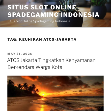
Skip
SITUS SLOT ONLINE
to
SPADEGAMING INDONESIA
content
Situs Slot Online Spadegaming Indonesia
TAG:
KEUNIKAN ATCS-JAKARTA
POSTED
MAY 31, 2026
ON
ATCS Jakarta Tingkatkan Kenyamanan
Berkendara Warga Kota