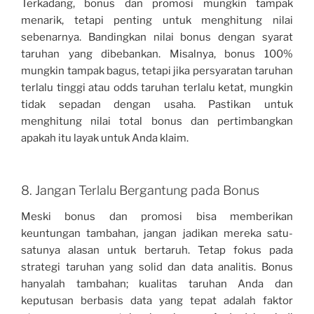
Terkadang, bonus dan promosi mungkin tampak
menarik, tetapi penting untuk menghitung nilai
sebenarnya. Bandingkan nilai bonus dengan syarat
taruhan yang dibebankan. Misalnya, bonus 100%
mungkin tampak bagus, tetapi jika persyaratan taruhan
terlalu tinggi atau odds taruhan terlalu ketat, mungkin
tidak sepadan dengan usaha. Pastikan untuk
menghitung nilai total bonus dan pertimbangkan
apakah itu layak untuk Anda klaim.
8. Jangan Terlalu Bergantung pada Bonus
Meski bonus dan promosi bisa memberikan
keuntungan tambahan, jangan jadikan mereka satu-
satunya alasan untuk bertaruh. Tetap fokus pada
strategi taruhan yang solid dan data analitis. Bonus
hanyalah tambahan; kualitas taruhan Anda dan
keputusan berbasis data yang tepat adalah faktor