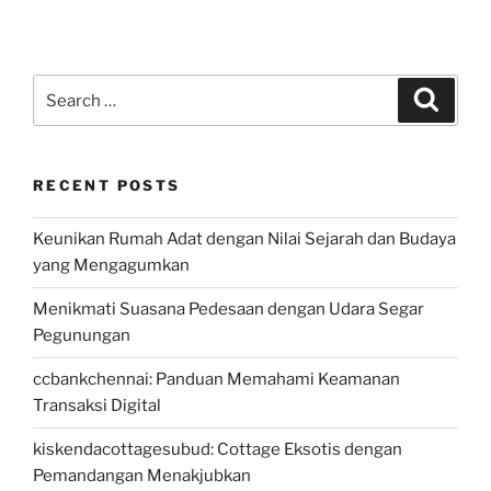
Search
Search
for:
RECENT POSTS
Keunikan Rumah Adat dengan Nilai Sejarah dan Budaya
yang Mengagumkan
Menikmati Suasana Pedesaan dengan Udara Segar
Pegunungan
ccbankchennai: Panduan Memahami Keamanan
Transaksi Digital
kiskendacottagesubud: Cottage Eksotis dengan
Pemandangan Menakjubkan