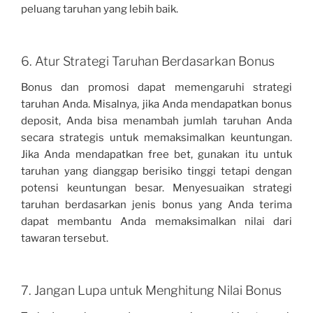
peluang taruhan yang lebih baik.
6. Atur Strategi Taruhan Berdasarkan Bonus
Bonus dan promosi dapat memengaruhi strategi
taruhan Anda. Misalnya, jika Anda mendapatkan bonus
deposit, Anda bisa menambah jumlah taruhan Anda
secara strategis untuk memaksimalkan keuntungan.
Jika Anda mendapatkan free bet, gunakan itu untuk
taruhan yang dianggap berisiko tinggi tetapi dengan
potensi keuntungan besar. Menyesuaikan strategi
taruhan berdasarkan jenis bonus yang Anda terima
dapat membantu Anda memaksimalkan nilai dari
tawaran tersebut.
7. Jangan Lupa untuk Menghitung Nilai Bonus