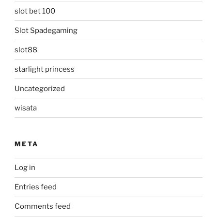
slot bet 100
Slot Spadegaming
slot88
starlight princess
Uncategorized
wisata
META
Log in
Entries feed
Comments feed