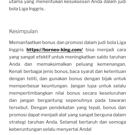
utama yang menentukan kesuksesan Anda dalam judi
bola Liga Inggris.
Kesimpulan
Memanfaatkan bonus dan promosi dalam judi bola Liga
Inggris
https://borneo-king.com/
bisa menjadi cara
yang sangat efektif untuk meningkatkan saldo taruhan
Anda dan memaksimalkan peluang kemenangan.
Kenali berbagai jenis bonus, baca syarat dan ketentuan
dengan teliti, dan gunakan bonus dengan bijak untuk
memperbesar keuntungan. Jangan lupa untuk selalu
mempertimbangkan nilai bonus secara keseluruhan
dan jangan bergantung sepenuhnya pada tawaran
tersebut. Dengan pendekatan yang tepat, bonus dan
promosi dapat menjadi alat yang sangat berguna dalam
strategi taruhan Anda. Selamat bertaruh dan semoga
keberuntungan selalu menyertai Anda!