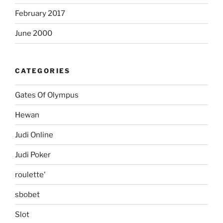
February 2017
June 2000
CATEGORIES
Gates Of Olympus
Hewan
Judi Online
Judi Poker
roulette'
sbobet
Slot