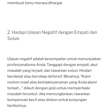
membuat tamu merasa dihargai.
2. Hadapi Ulasan Negatif dengan Empati dan
Solusi
Ulasan negatif adalah kesempatan untuk menunjukkan
profesionalisme Anda. Tanggapi dengan empati, akui
masalah yang terjadi, dan tawarkan solusi. Hindari
berdebat atau bersikap defensif. Misalnya, “Kami
mohon maaf atas ketidaknyamanan yang Anda alami
terkait…” diikuti dengan janji untuk memperbaiki
masalah tersebut. Jika memungkinkan, tawarkan
kompensasi kecil atau diskon untuk kunjungan
berikutnya.