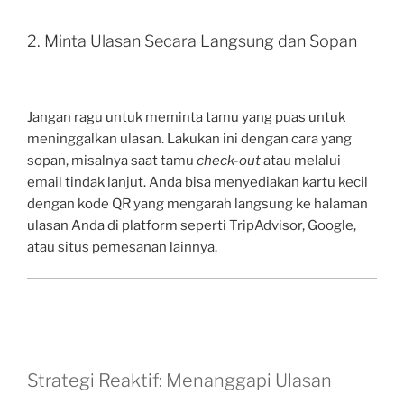
2. Minta Ulasan Secara Langsung dan Sopan
Jangan ragu untuk meminta tamu yang puas untuk
meninggalkan ulasan. Lakukan ini dengan cara yang
sopan, misalnya saat tamu
check-out
atau melalui
email tindak lanjut. Anda bisa menyediakan kartu kecil
dengan kode QR yang mengarah langsung ke halaman
ulasan Anda di platform seperti TripAdvisor, Google,
atau situs pemesanan lainnya.
Strategi Reaktif: Menanggapi Ulasan