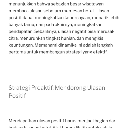
menunjukkan bahwa sebagian besar wisatawan
membaca ulasan sebelum memesan hotel. Ulasan
positif dapat meningkatkan kepercayaan, menarik lebih
banyak tamu, dan pada akhirnya, meningkatkan
pendapatan. Sebaliknya, ulasan negatif bisa merusak
citra, menurunkan tingkat hunian, dan mengikis
keuntungan. Memahami dinamika ini adalah langkah
pertama untuk membangun strategi yang efektif.
Strategi Proaktif: Mendorong Ulasan
Positif
Mendapatkan ulasan positif harus menjadi bagian dari
budaya layanan hotel. Staf harus dilatih untuk selalu