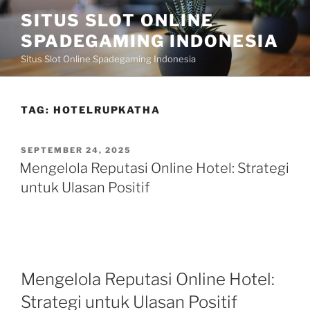
Skip
SITUS SLOT ONLINE
to
SPADEGAMING INDONESIA
content
Situs Slot Online Spadegaming Indonesia
TAG:
HOTELRUPKATHA
POSTED
SEPTEMBER 24, 2025
ON
Mengelola Reputasi Online Hotel: Strategi
untuk Ulasan Positif
Mengelola Reputasi Online Hotel:
Strategi untuk Ulasan Positif