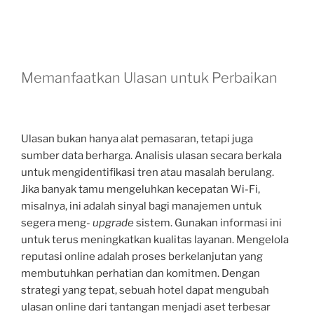
Memanfaatkan Ulasan untuk Perbaikan
Ulasan bukan hanya alat pemasaran, tetapi juga
sumber data berharga. Analisis ulasan secara berkala
untuk mengidentifikasi tren atau masalah berulang.
Jika banyak tamu mengeluhkan kecepatan Wi-Fi,
misalnya, ini adalah sinyal bagi manajemen untuk
segera meng-
upgrade
sistem. Gunakan informasi ini
untuk terus meningkatkan kualitas layanan. Mengelola
reputasi online adalah proses berkelanjutan yang
membutuhkan perhatian dan komitmen. Dengan
strategi yang tepat, sebuah hotel dapat mengubah
ulasan online dari tantangan menjadi aset terbesar