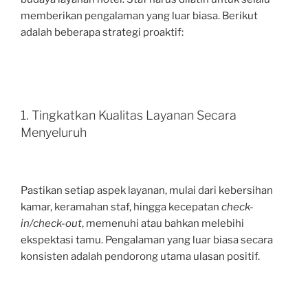
memberikan pengalaman yang luar biasa. Berikut
adalah beberapa strategi proaktif:
1. Tingkatkan Kualitas Layanan Secara
Menyeluruh
Pastikan setiap aspek layanan, mulai dari kebersihan
kamar, keramahan staf, hingga kecepatan
check-
in/check-out
, memenuhi atau bahkan melebihi
ekspektasi tamu. Pengalaman yang luar biasa secara
konsisten adalah pendorong utama ulasan positif.