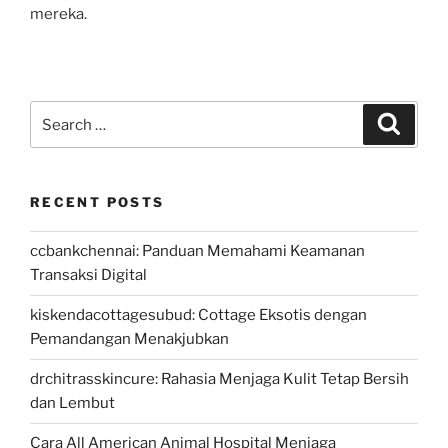
mereka.
Search
Search
for:
RECENT POSTS
ccbankchennai: Panduan Memahami Keamanan
Transaksi Digital
kiskendacottagesubud: Cottage Eksotis dengan
Pemandangan Menakjubkan
drchitrasskincure: Rahasia Menjaga Kulit Tetap Bersih
dan Lembut
Cara All American Animal Hospital Menjaga