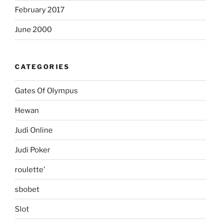
February 2017
June 2000
CATEGORIES
Gates Of Olympus
Hewan
Judi Online
Judi Poker
roulette'
sbobet
Slot