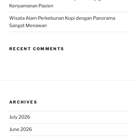
Kenyamanan Pasien
Wisata Alam Perkebunan Kopi dengan Panorama
Sangat Menawan
RECENT COMMENTS
ARCHIVES
July 2026
June 2026