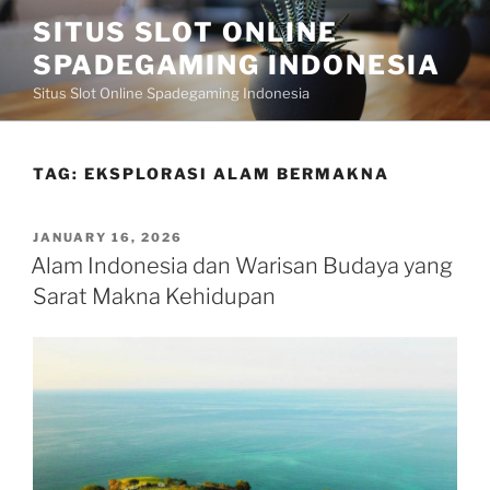
Skip
SITUS SLOT ONLINE
to
SPADEGAMING INDONESIA
content
Situs Slot Online Spadegaming Indonesia
TAG:
EKSPLORASI ALAM BERMAKNA
POSTED
JANUARY 16, 2026
ON
Alam Indonesia dan Warisan Budaya yang
Sarat Makna Kehidupan