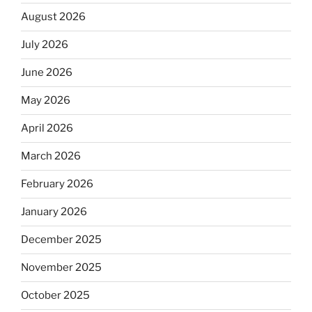
August 2026
July 2026
June 2026
May 2026
April 2026
March 2026
February 2026
January 2026
December 2025
November 2025
October 2025