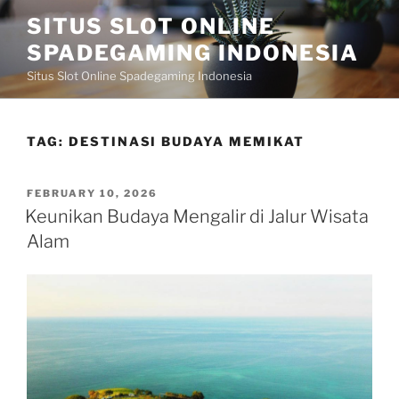
Skip
SITUS SLOT ONLINE
to
SPADEGAMING INDONESIA
content
Situs Slot Online Spadegaming Indonesia
TAG:
DESTINASI BUDAYA MEMIKAT
POSTED
FEBRUARY 10, 2026
ON
Keunikan Budaya Mengalir di Jalur Wisata
Alam