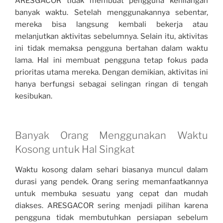
ARESGACOR tidak membuat pengguna kehilangan
banyak waktu. Setelah menggunakannya sebentar,
mereka bisa langsung kembali bekerja atau
melanjutkan aktivitas sebelumnya. Selain itu, aktivitas
ini tidak memaksa pengguna bertahan dalam waktu
lama. Hal ini membuat pengguna tetap fokus pada
prioritas utama mereka. Dengan demikian, aktivitas ini
hanya berfungsi sebagai selingan ringan di tengah
kesibukan.
Banyak Orang Menggunakan Waktu
Kosong untuk Hal Singkat
Waktu kosong dalam sehari biasanya muncul dalam
durasi yang pendek. Orang sering memanfaatkannya
untuk membuka sesuatu yang cepat dan mudah
diakses. ARESGACOR sering menjadi pilihan karena
pengguna tidak membutuhkan persiapan sebelum