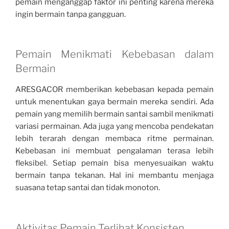
pemain menganggap faktor ini penting karena mereka
ingin bermain tanpa gangguan.
Pemain Menikmati Kebebasan dalam
Bermain
ARESGACOR memberikan kebebasan kepada pemain
untuk menentukan gaya bermain mereka sendiri. Ada
pemain yang memilih bermain santai sambil menikmati
variasi permainan. Ada juga yang mencoba pendekatan
lebih terarah dengan membaca ritme permainan.
Kebebasan ini membuat pengalaman terasa lebih
fleksibel. Setiap pemain bisa menyesuaikan waktu
bermain tanpa tekanan. Hal ini membantu menjaga
suasana tetap santai dan tidak monoton.
Aktivitas Pemain Terlihat Konsisten