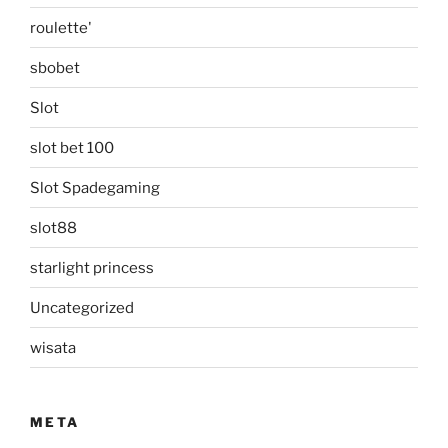
roulette'
sbobet
Slot
slot bet 100
Slot Spadegaming
slot88
starlight princess
Uncategorized
wisata
META