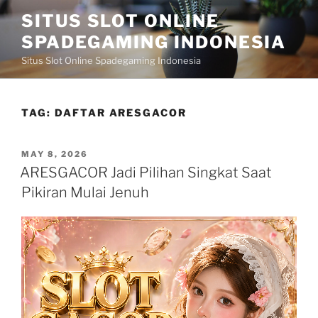
Skip
SITUS SLOT ONLINE
to
SPADEGAMING INDONESIA
content
Situs Slot Online Spadegaming Indonesia
TAG:
DAFTAR ARESGACOR
POSTED
MAY 8, 2026
ON
ARESGACOR Jadi Pilihan Singkat Saat
Pikiran Mulai Jenuh