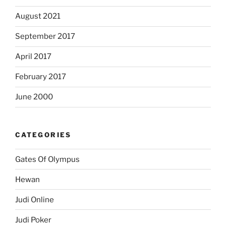
August 2021
September 2017
April 2017
February 2017
June 2000
CATEGORIES
Gates Of Olympus
Hewan
Judi Online
Judi Poker