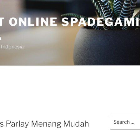
OT ONLINE SPADEGAM
A
 Indonesia
Search
s Parlay Menang Mudah
for: