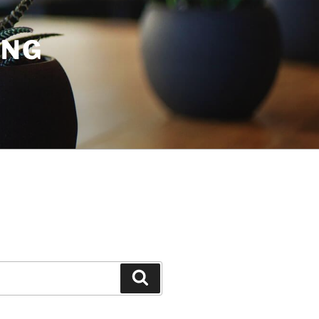
ING
Search