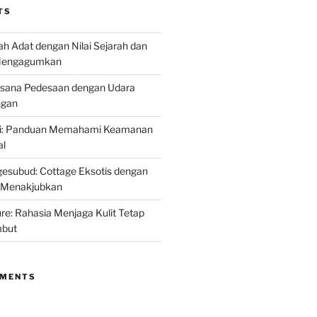
TS
 Adat dengan Nilai Sejarah dan
Mengagumkan
sana Pedesaan dengan Udara
ngan
i: Panduan Memahami Keamanan
al
esubud: Cottage Eksotis dengan
Menakjubkan
ure: Rahasia Menjaga Kulit Tetap
mbut
MMENTS