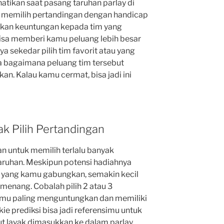
hatikan saat pasang taruhan parlay di
h memilih pertandingan dengan handicap
kan keuntungan kepada tim yang
 bisa memberi kamu peluang lebih besar
a sekedar pilih tim favorit atau yang
uga bagaimana peluang tim tersebut
n. Kalau kamu cermat, bisa jadi ini
ak Pilih Pertandingan
n untuk memilih terlalu banyak
taruhan. Meskipun potensi hadiahnya
n yang kamu gabungkan, semakin kecil
enang. Cobalah pilih 2 atau 3
amu paling menguntungkan dan memiliki
ie prediksi bisa jadi referensimu untuk
ut layak dimasukkan ke dalam parlay.