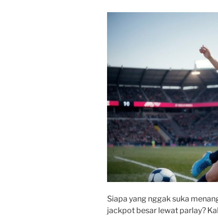
Siapa yang nggak suka menang 
jackpot besar lewat parlay? K