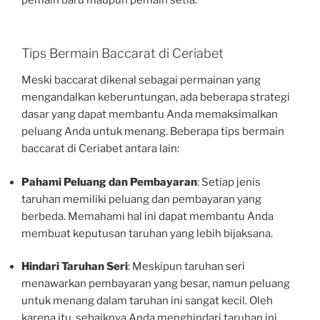
pemain baru maupun pemain setia.
Tips Bermain Baccarat di Ceriabet
Meski baccarat dikenal sebagai permainan yang
mengandalkan keberuntungan, ada beberapa strategi
dasar yang dapat membantu Anda memaksimalkan
peluang Anda untuk menang. Beberapa tips bermain
baccarat di Ceriabet antara lain:
Pahami Peluang dan Pembayaran
: Setiap jenis
taruhan memiliki peluang dan pembayaran yang
berbeda. Memahami hal ini dapat membantu Anda
membuat keputusan taruhan yang lebih bijaksana.
Hindari Taruhan Seri
: Meskipun taruhan seri
menawarkan pembayaran yang besar, namun peluang
untuk menang dalam taruhan ini sangat kecil. Oleh
karena itu, sebaiknya Anda menghindari taruhan ini.