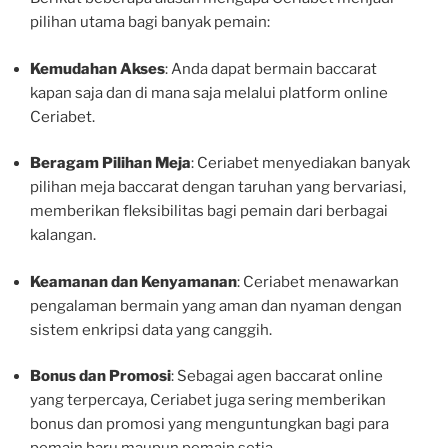
pilihan utama bagi banyak pemain:
Kemudahan Akses
: Anda dapat bermain baccarat
kapan saja dan di mana saja melalui platform online
Ceriabet.
Beragam Pilihan Meja
: Ceriabet menyediakan banyak
pilihan meja baccarat dengan taruhan yang bervariasi,
memberikan fleksibilitas bagi pemain dari berbagai
kalangan.
Keamanan dan Kenyamanan
: Ceriabet menawarkan
pengalaman bermain yang aman dan nyaman dengan
sistem enkripsi data yang canggih.
Bonus dan Promosi
: Sebagai agen baccarat online
yang terpercaya, Ceriabet juga sering memberikan
bonus dan promosi yang menguntungkan bagi para